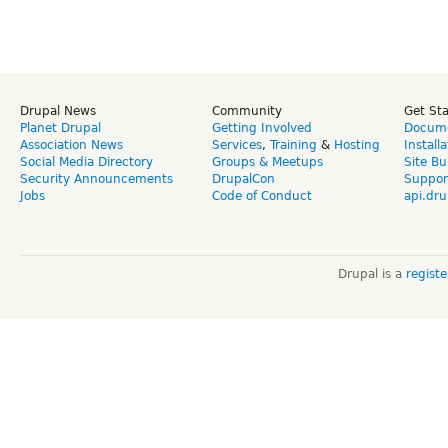
Drupal News
Community
Get St
Planet Drupal
Getting Involved
Docume
Association News
Services
,
Training
&
Hosting
Install
Social Media Directory
Groups & Meetups
Site Bu
Security Announcements
DrupalCon
Suppor
Jobs
Code of Conduct
api.dru
Drupal is a
regist