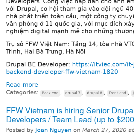
Developers. Công việc hấp dẫn cho anh e
với Drupal, cơ hội tham gia vào đội ngũ 4
nhà phát triển toàn cầu, một công ty chuy
văn phòng ở 11 quốc gia, với mục đích xâ
nghiệm digital mạnh mẽ cho những thương
Trụ sở FFW Việt Nam: Tầng 14, tòa nhà VT
Trinh, Hai Bà Trưng, Hà Nội
Drupal BE Developer:
https://itviec.com/it
backend-developer-ffw-vietnam-1820
Read more
Categories:
,
,
,
,
Back end
drupal 7
drupal 8
Front end
FFW Vietnam is hiring Senior Drupa
Developers / Team Lead (up to $200
Posted by
Joan Nguyen
on
March 27, 2020 a