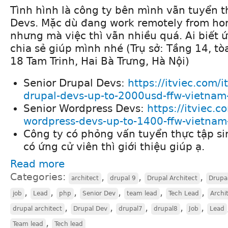
Tình hình là công ty bên mình vẫn tuyển 
Devs. Mặc dù đang work remotely from ho
nhưng mà việc thì vẫn nhiều quá. Ai biết ứ
chia sẻ giúp mình nhé (Trụ sở: Tầng 14, tò
18 Tam Trinh, Hai Bà Trưng, Hà Nội)
Senior Drupal Devs:
https://itviec.com/i
drupal-devs-up-to-2000usd-ffw-vietnam-
Senior Wordpress Devs:
https://itviec.c
wordpress-devs-up-to-1400-ffw-vietnam-
Công ty có phỏng vấn tuyển thực tập si
có ứng cử viên thì giới thiệu giúp ạ.
Read more
Categories:
,
,
,
architect
drupal 9
Drupal Architect
Drupa
,
,
,
,
,
,
job
Lead
php
Senior Dev
team lead
Tech Lead
Archi
,
,
,
,
,
drupal architect
Drupal Dev
drupal7
drupal8
Job
Lead
,
Team lead
Tech lead