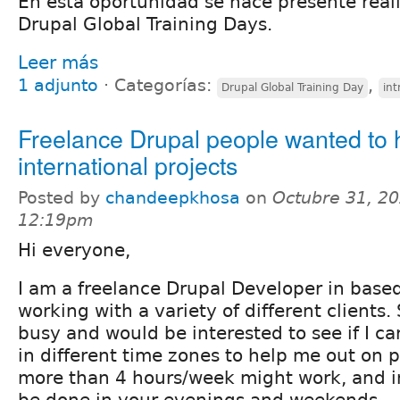
En esta oportunidad se hace presente real
Drupal Global Training Days.
Leer más
1 adjunto
⋅
Categorías:
,
Drupal Global Training Day
int
Freelance Drupal people wanted to 
international projects
Posted by
chandeepkhosa
on
Octubre 31, 20
12:19pm
Hi everyone,
I am a freelance Drupal Developer in base
working with a variety of different clients
busy and would be interested to see if I ca
in different time zones to help me out on 
more than 4 hours/week might work, and 
be done in your evenings and weekends.