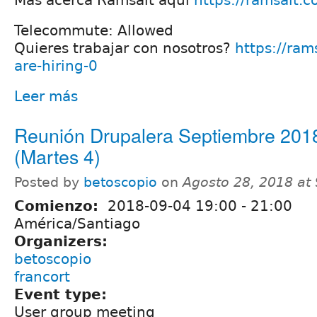
Más acerca Ramsalt aqui
https://ramsalt.
Telecommute: Allowed
Quieres trabajar con nosotros?
https://ra
are-hiring-0
Leer más
Reunión Drupalera Septiembre 201
(Martes 4)
Posted by
betoscopio
on
Agosto 28, 2018 at
Comienzo:
2018-09-04
19:00
-
21:00
América/Santiago
Organizers:
betoscopio
francort
Event type:
User group meeting