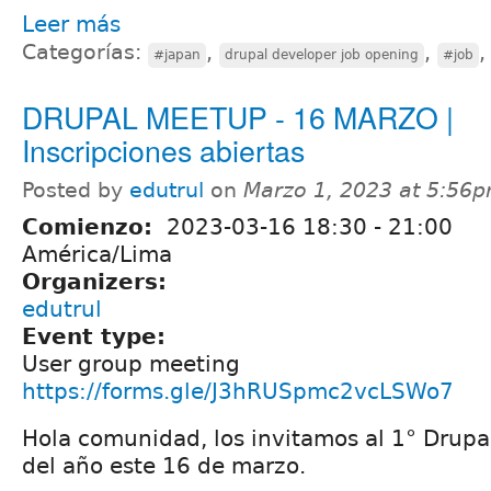
Leer más
Categorías:
,
,
#japan
drupal developer job opening
#job
DRUPAL MEETUP - 16 MARZO |
Inscripciones abiertas
Posted by
edutrul
on
Marzo 1, 2023 at 5:56
Comienzo:
2023-03-16
18:30
-
21:00
América/Lima
Organizers:
edutrul
Event type:
User group meeting
https://forms.gle/J3hRUSpmc2vcLSWo7
Hola comunidad, los invitamos al 1° Drupa
del año este 16 de marzo.