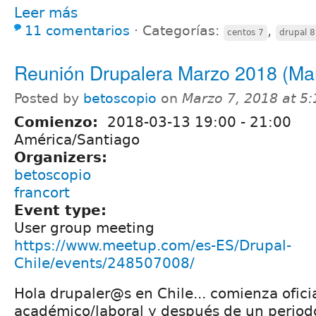
Leer más
11 comentarios
⋅
Categorías:
,
centos 7
drupal 8
Reunión Drupalera Marzo 2018 (Mar
Posted by
betoscopio
on
Marzo 7, 2018 at 5
Comienzo:
2018-03-13
19:00
-
21:00
América/Santiago
Organizers:
betoscopio
francort
Event type:
User group meeting
https://www.meetup.com/es-ES/Drupal-
Chile/events/248507008/
Hola drupaler@s en Chile... comienza ofic
académico/laboral y después de un period