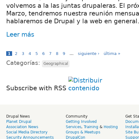
volvemos a la las juntas drupaleras. El pr
Marzo, tendremos nuestra reunión mensua
hablaremos de Drupal y la web en general
Leer más
1
2
3
4
5
6
7
8
9
…
siguiente ›
última »
Categorías:
Geographical
Subscribe with RSS
Drupal News
Community
Get St
Planet Drupal
Getting Involved
Docume
Association News
Services
,
Training
&
Hosting
Install
Social Media Directory
Groups & Meetups
Site Bu
Security Announcements
DrupalCon
Suppor