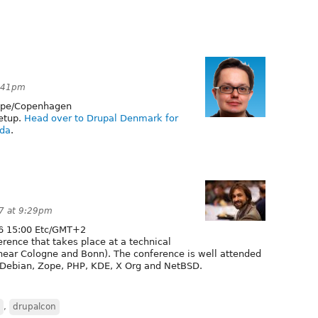
4:41pm
pe/Copenhagen
etup.
Head over to Drupal Denmark for
nda
.
7 at 9:29pm
6 15:00 Etc/GMT+2
erence that takes place at a technical
near Cologne and Bonn). The conference is well attended
Debian, Zope, PHP, KDE, X Org and NetBSD.
,
drupalcon