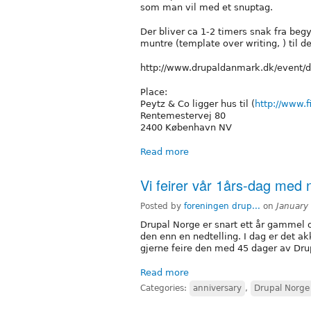
som man vil med et snuptag.
Der bliver ca 1-2 timers snak fra beg
muntre (template over writing, ) til d
http://www.drupaldanmark.dk/event
Place:
Peytz & Co ligger hus til (
http://www.
Rentemestervej 80
2400 København NV
Read more
Vi feirer vår 1års-dag med n
Posted by
foreningen drup...
on
January
Drupal Norge er snart ett år gammel o
den enn en nedtelling. I dag er det ak
gjerne feire den med 45 dager av Drup
Read more
Categories:
anniversary
,
Drupal Norge