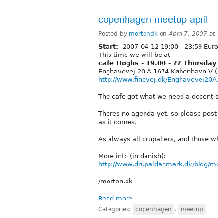
copenhagen meetup april
Posted by
mortendk
on
April 7, 2007 a
Start:
2007-04-12
19:00
-
23:59
Euro
This time we will be at
cafe Høghs - 19.00 - ?? Thursday 
Enghavevej 20 A 1674 København V (
http://www.findvej.dk/Enghavevej20A
The cafe got what we need a decent se
Theres no agenda yet, so please post i
as it comes.
As always all drupallers, and those w
More info (in danish):
http://www.drupaldanmark.dk/blog/mo
/morten.dk
Read more
Categories:
copenhagen
,
meetup