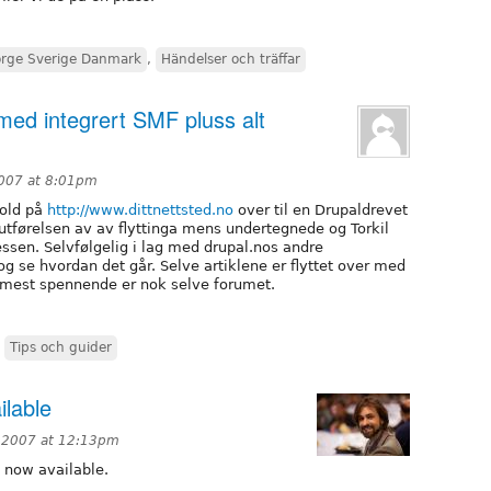
orge Sverige Danmark
,
Händelser och träffar
ed integrert SMF pluss alt
2007 at 8:01pm
hold på
http://www.dittnettsted.no
over til en Drupaldrevet
or utførelsen av av flyttinga mens undertegnede og Torkil
essen. Selvfølgelig i lag med drupal.nos andre
og se hvordan det går. Selve artiklene er flyttet over med
mest spennende er nok selve forumet.
,
Tips och guider
lable
 2007 at 12:13pm
 now available.