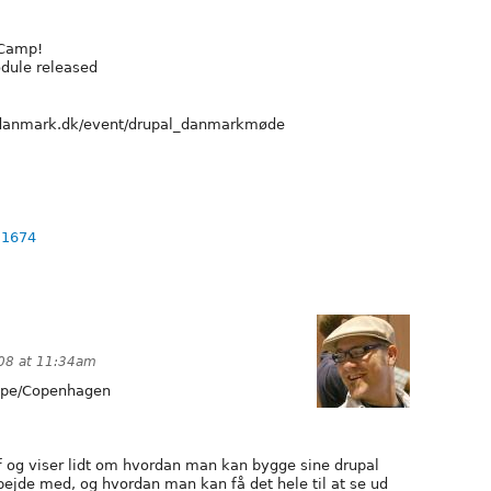
lCamp!
dule released
paldanmark.dk/event/drupal_danmarkmøde
,1674
008 at 11:34am
pe/Copenhagen
f og viser lidt om hvordan man kan bygge sine drupal
 arbejde med, og hvordan man kan få det hele til at se ud