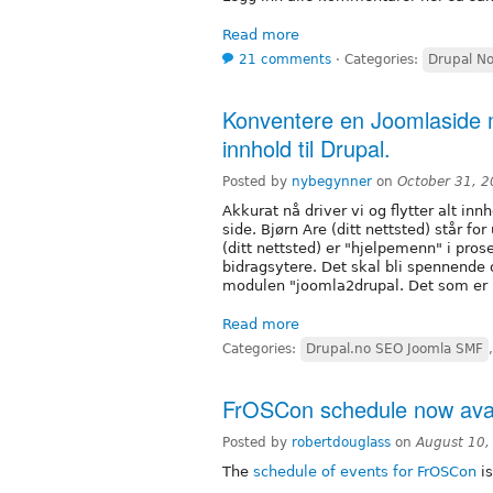
Read more
21 comments
⋅
Categories:
Drupal N
Konventere en Joomlaside m
innhold til Drupal.
Posted by
nybegynner
on
October 31, 
Akkurat nå driver vi og flytter alt inn
side. Bjørn Are (ditt nettsted) står f
(ditt nettsted) er "hjelpemenn" i pros
bidragsytere. Det skal bli spennende 
modulen "joomla2drupal. Det som er 
Read more
Categories:
Drupal.no SEO Joomla SMF
FrOSCon schedule now avai
Posted by
robertdouglass
on
August 10,
The
schedule of events for FrOSCon
is