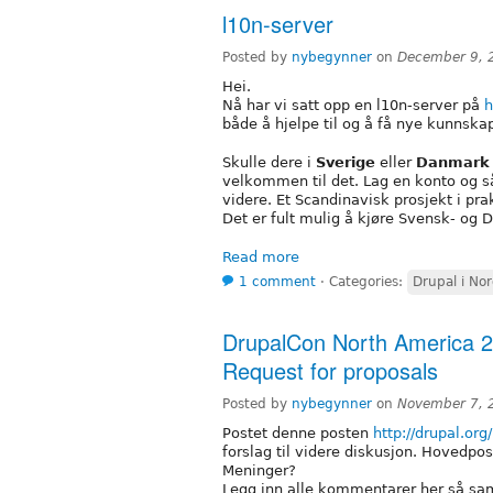
l10n-server
Posted by
nybegynner
on
December 9, 
Hei.
Nå har vi satt opp en l10n-server på
h
både å hjelpe til og å få nye kunnskap
Skulle dere i
Sverige
eller
Danmark
velkommen til det. Lag en konto og s
videre. Et Scandinavisk prosjekt i prak
Det er fult mulig å kjøre Svensk- og 
Read more
1 comment
⋅
Categories:
Drupal i No
DrupalCon North America 2
Request for proposals
Posted by
nybegynner
on
November 7, 
Postet denne posten
http://drupal.o
forslag til videre diskusjon. Hovedpo
Meninger?
Legg inn alle kommentarer her så sam