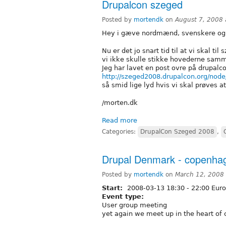
Drupalcon szeged
Posted by
mortendk
on
August 7, 2008
Hey i gæve nordmænd, svenskere og 
Nu er det jo snart tid til at vi skal t
vi ikke skulle stikke hovederne sam
Jeg har lavet en post ovre på drupalco
http://szeged2008.drupalcon.org/nod
så smid lige lyd hvis vi skal prøves 
/morten.dk
Read more
Categories:
DrupalCon Szeged 2008
,
Drupal Denmark - copenha
Posted by
mortendk
on
March 12, 2008
Start:
2008-03-13
18:30
-
22:00
Euro
Event type:
User group meeting
yet again we meet up in the heart of 