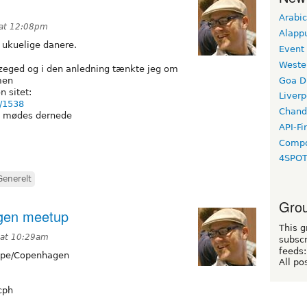
Arabic
 at 12:08pm
Alapp
ukuelige danere.
Event
Weste
il szeged og i den anledning tænkte jeg om
Goa D
men
n sitet:
Liverp
e/1538
Chand
at mødes dernede
API-Fi
Compo
4SPO
Generelt
Grou
gen meetup
This g
 at 10:29am
subscr
feeds:
pe/Copenhagen
All po
cph