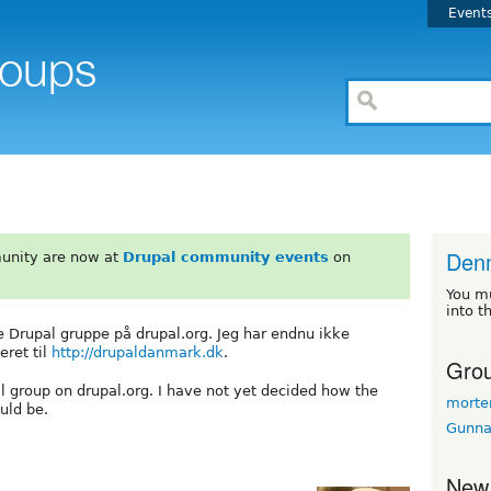
Event
Den
unity are now at
Drupal community events
on
You m
into t
ke Drupal gruppe på drupal.org. Jeg har endnu ikke
eret til
http://drupaldanmark.dk
.
Grou
pal group on drupal.org. I have not yet decided how the
morte
uld be.
Gunna
New