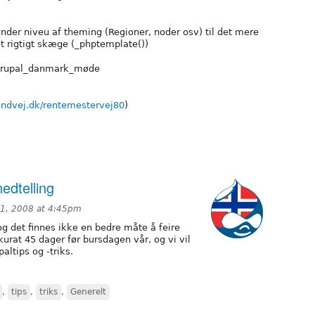
ynder niveu af theming (Regioner, noder osv) til det mere
et rigtigt skæge (_phptemplate())
/drupal_danmark_møde
findvej.dk/rentemestervej80
)
edtelling
 1, 2008 at 4:45pm
g det finnes ikke en bedre måte å feire
kurat 45 dager før bursdagen vår, og vi vil
altips og -triks.
,
tips
,
triks
,
Generelt