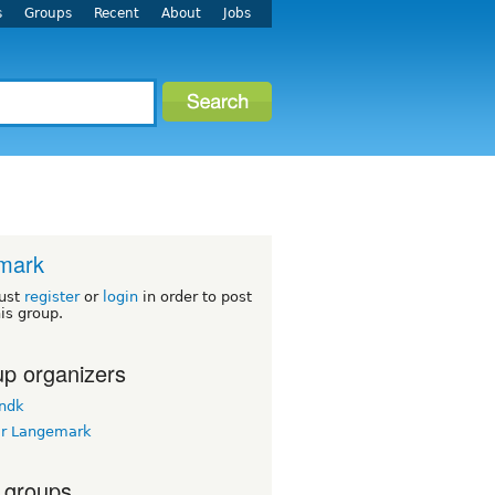
s
Groups
Recent
About
Jobs
mark
ust
register
or
login
in order to post
his group.
p organizers
ndk
r Langemark
 groups