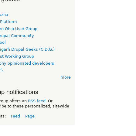
uzha
 Platform
rn Ohio User Group
rupal Community
ool
igarh Drupal Geeks (C.D.G.)
rst Working Group
ny opinionated developers
TS
more
p notifications
roup offers an
RSS feed
. Or
ibe to these personalized, sitewide
sts:
Feed
Page