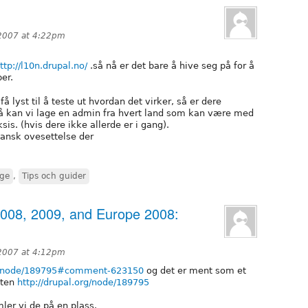
2007 at 4:22pm
ttp://l10n.drupal.no/
.så nå er det bare å hive seg på for å
er.
få lyst til å teste ut hvordan det virker, så er dere
å kan vi lage en admin fra hvert land som kan være med
sis. (hvis dere ikke allerde er i gang).
Dansk ovesettelse der
rge
,
Tips och guider
008, 2009, and Europe 2008:
2007 at 4:12pm
rg/node/189795#comment-623150
og det er ment som et
sten
http://drupal.org/node/189795
ler vi de på en plass.