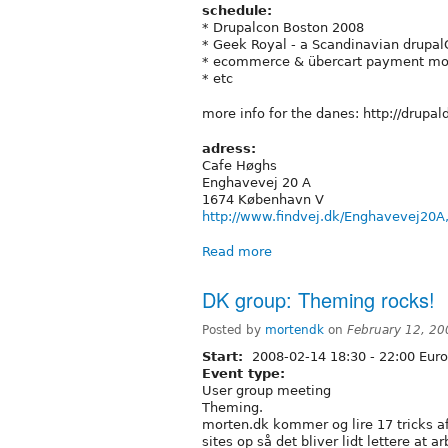
schedule:
* Drupalcon Boston 2008
* Geek Royal - a Scandinavian drupa
* ecommerce & übercart payment mo
* etc
more info for the danes: http://dru
adress:
Cafe Høghs
Enghavevej 20 A
1674 København V
http://www.findvej.dk/Enghavevej20A
Read more
DK group: Theming rocks!
Posted by
mortendk
on
February 12, 2
Start:
2008-02-14
18:30
-
22:00
Euro
Event type:
User group meeting
Theming.
morten.dk kommer og lire 17 tricks a
sites op så det bliver lidt lettere at