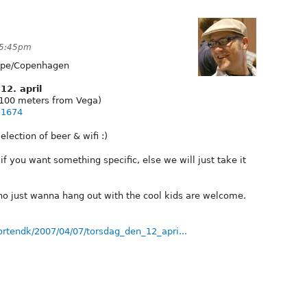
t 5:45pm
pe/Copenhagen
12. april
100 meters from Vega)
,1674
lection of beer & wifi :)
f you want something specific, else we will just take it
ho just wanna hang out with the cool kids are welcome.
rtendk/2007/04/07/torsdag_den_12_apri...