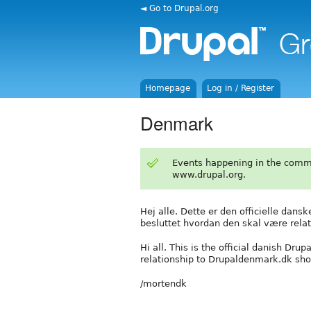
◄ Go to Drupal.org
Homepage
Log in / Register
Denmark
Events happening in the comm
www.drupal.org.
Hej alle. Dette er den officielle dans
besluttet hvordan den skal være relat
Hi all. This is the official danish Dru
relationship to Drupaldenmark.dk sho
/mortendk