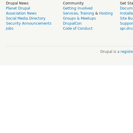
Drupal News
Community
Get St
Planet Drupal
Getting Involved
Docume
Association News
Services
,
Training
&
Hosting
Install
Social Media Directory
Groups & Meetups
Site Bu
Security Announcements
DrupalCon
Suppor
Jobs
Code of Conduct
api.dru
Drupal is a
regist