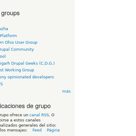
 groups
uzha
 Platform
rn Ohio User Group
rupal Community
ool
igarh Drupal Geeks (C.D.G.)
rst Working Group
ny opinionated developers
TS
más
ficaciones de grupo
grupo ofrece un
canal RSS
. O
birse a estos canales
alizados generales del sitio:
 los mensajes:
Feed
Página