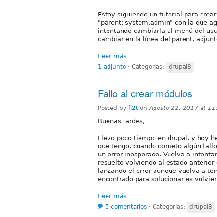
Estoy siguiendo un tutorial para crea
"parent: system.admin" con la que ag
intentando cambiarla al menú del usua
cambiar en la línea del parent, adjunt
Leer más
1 adjunto
⋅
Categorías:
drupal8
Fallo al crear módulos
Posted by
fj2t
on
Agosto 22, 2017 at 1
Buenas tardes,
Llevo poco tiempo en drupal, y hoy 
que tengo, cuando cometo algún fallo 
un error inesperado. Vuelva a intenta
resuelto volviendo al estado anterio
lanzando el error aunque vuelva a te
encontrado para solucionar es volvien
Leer más
5 comentarios
⋅
Categorías:
drupal8