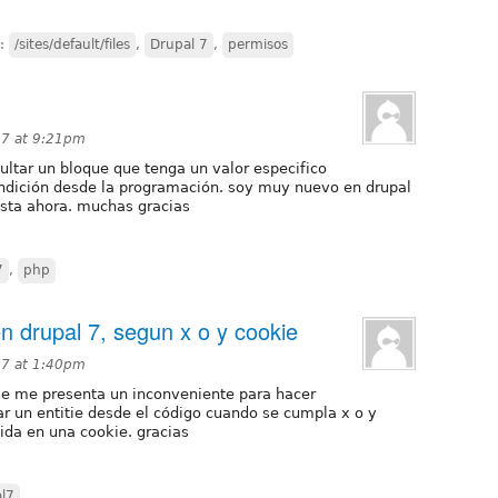
s:
/sites/default/files
,
Drupal 7
,
permisos
17 at 9:21pm
cultar un bloque que tenga un valor especifico
ndición desde la programación. soy muy nuevo en drupal
asta ahora. muchas gracias
7
,
php
en drupal 7, segun x o y cookie
17 at 1:40pm
se me presenta un inconveniente para hacer
ar un entitie desde el código cuando se cumpla x o y
nida en una cookie. gracias
al7