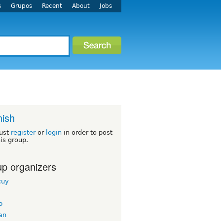
s
Grupos
Recent
About
Jobs
ish
ust
register
or
login
in order to post
his group.
p organizers
cuy
b
an