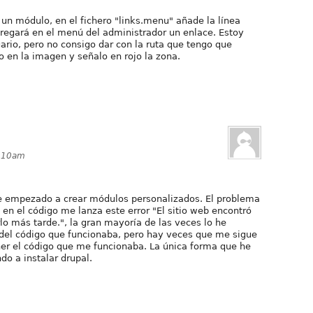
r un módulo, en el fichero "links.menu" añade la línea
regará en el menú del administrador un enlace. Estoy
rio, pero no consigo dar con la ruta que tengo que
o en la imagen y señalo en rojo la zona.
1:10am
he empezado a crear módulos personalizados. El problema
en el código me lanza este error "El sitio web encontró
rlo más tarde.", la gran mayoría de las veces lo he
r del código que funcionaba, pero hay veces que me sigue
ner el código que me funcionaba. La única forma que he
do a instalar drupal.