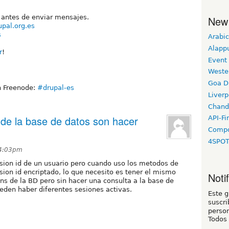
antes de enviar mensajes.
New
upal.org.es
s
Arabic
l
Alapp
r
!
Event
Weste
Goa D
n Freenode:
#drupal-es
Liverp
Chand
de la base de datos son hacer
API-Fi
Compo
4SPO
 4:03pm
ssion id de un usuario pero cuando uso los metodos de
ssion id encriptado, lo que necesito es tener el mismo
Noti
ons de la BD pero sin hacer una consulta a la base de
den haber diferentes sesiones activas.
Este 
suscri
person
Todos