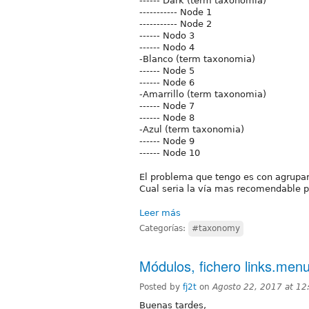
------ Dark (term taxonomia)
----------- Node 1
----------- Node 2
------ Nodo 3
------ Nodo 4
-Blanco (term taxonomia)
------ Node 5
------ Node 6
-Amarrillo (term taxonomia)
------ Node 7
------ Node 8
-Azul (term taxonomia)
------ Node 9
------ Node 10
El problema que tengo es con agrupar
Cual seria la vía mas recomendable pa
Leer más
Categorías:
#taxonomy
Módulos, fichero links.men
Posted by
fj2t
on
Agosto 22, 2017 at 1
Buenas tardes,