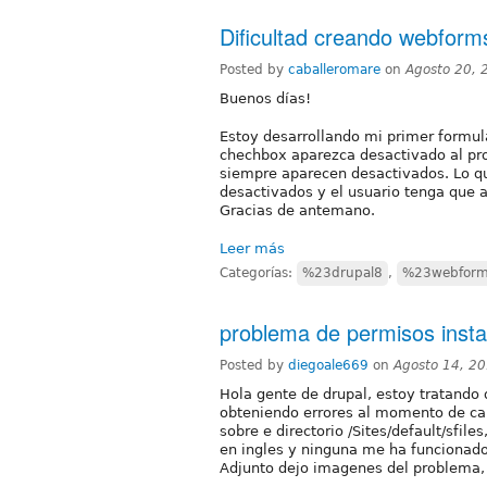
Dificultad creando webform
Posted by
caballeromare
on
Agosto 20, 
Buenos días!
Estoy desarrollando mi primer formul
chechbox aparezca desactivado al pro
siempre aparecen desactivados. Lo qu
desactivados y el usuario tenga que a
Gracias de antemano.
Leer más
Categorías:
%23drupal8
,
%23webfor
problema de permisos instala
Posted by
diegoale669
on
Agosto 14, 2
Hola gente de drupal, estoy tratando 
obteniendo errores al momento de carg
sobre e directorio /Sites/default/sfil
en ingles y ninguna me ha funcionad
Adjunto dejo imagenes del problema