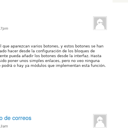
:07pm
el que aparezcan varios botones, y estos botones se han
ado hacer desde la configuración de los bloques de
iente pueda añadir los botones desde la interfaz. Hasta
sido poner unos simples enlaces, pero no veo ninguna
se podrá o hay ya módulos que implementan esta función.
o de correos
:33am