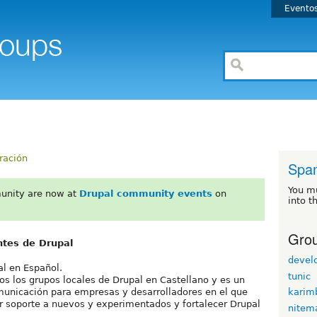
Evento
ración
Span
You m
unity are now at
Drupal community events
on
into t
Grou
ntes de Drupal
devel
al en Español.
tunic
os los grupos locales de Drupal en Castellano y es un
omunicación para empresas y desarrolladores en el que
karim
ar soporte a nuevos y experimentados y fortalecer Drupal
nitem