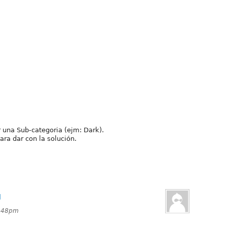
 una Sub-categoria (ejm: Dark).
ra dar con la solución.
u
2:48pm