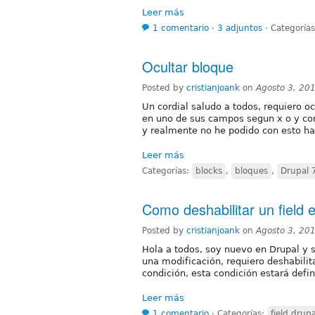
Leer más
1 comentario
⋅
3 adjuntos
⋅
Categoría
Ocultar bloque
Posted by
cristianjoank
on
Agosto 3, 20
Un cordial saludo a todos, requiero o
en uno de sus campos segun x o y co
y realmente no he podido con esto h
Leer más
Categorías:
blocks
,
bloques
,
Drupal 
Como deshabilitar un field 
Posted by
cristianjoank
on
Agosto 3, 20
Hola a todos, soy nuevo en Drupal y 
una modificación, requiero deshabilit
condición, esta condición estará defi
Leer más
1 comentario
⋅
Categorías:
field drup