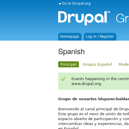
◄ Go to Drupal.org
Homepage
Log in / Register
Spanish
Principal
Grupos Español
Mode
Events happening in the comm
www.drupal.org.
Grupo de usuarios hispano-habla
Bienvenido al canal principal de Drup
Este grupo es el nexo de unión de tod
espacio abierto de participación y c
intercambiar ideas y experiencias, d
en Español.