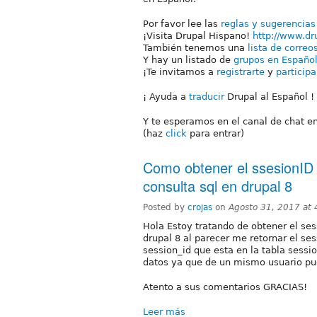
Por favor lee las
reglas y sugerencias
¡Visita Drupal Hispano!
http://www.dr
También tenemos una
lista de correo
Y hay un listado de
grupos en Españo
¡Te invitamos a
registrarte
y
participa
¡ Ayuda a
traducir
Drupal al Español !
Y te esperamos en el canal de chat e
(haz
click
para entrar)
Como obtener el ssesionID 
consulta sql en drupal 8
Posted by
crojas
on
Agosto 31, 2017 at
Hola Estoy tratando de obtener el se
drupal 8 al parecer me retornar el se
session_id que esta en la tabla sessi
datos ya que de un mismo usuario pue
Atento a sus comentarios GRACIAS!
Leer más