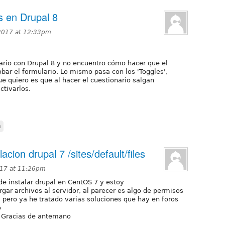
s en Drupal 8
2017 at 12:33pm
ario con Drupal 8 y no encuentro cómo hacer que el
bar el formulario. Lo mismo pasa con los 'Toggles',
e quiero es que al hacer el cuestionario salgan
ctivarlos.
m
cion drupal 7 /sites/default/files
017 at 11:26pm
de instalar drupal en CentOS 7 y estoy
ar archivos al servidor, al parecer es algo de permisos
es, pero ya he tratado varias soluciones que hay en foros
o
, Gracias de antemano