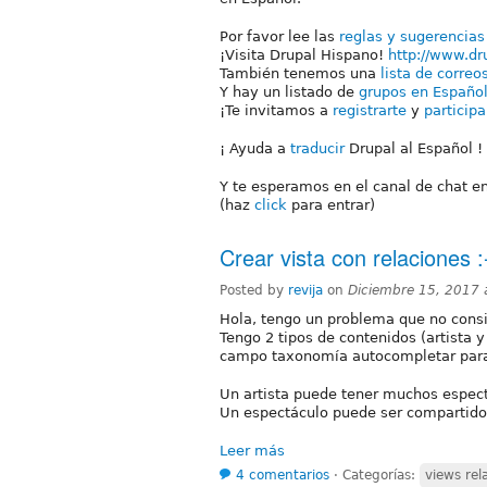
Por favor lee las
reglas y sugerencias
¡Visita Drupal Hispano!
http://www.dr
También tenemos una
lista de correo
Y hay un listado de
grupos en Españo
¡Te invitamos a
registrarte
y
participa
¡ Ayuda a
traducir
Drupal al Español !
Y te esperamos en el canal de chat e
(haz
click
para entrar)
Crear vista con relaciones :
Posted by
revija
on
Diciembre 15, 2017
Hola, tengo un problema que no consi
Tengo 2 tipos de contenidos (artista 
campo taxonomía autocompletar para p
Un artista puede tener muchos espec
Un espectáculo puede ser compartido p
Leer más
4 comentarios
⋅
Categorías:
views rel