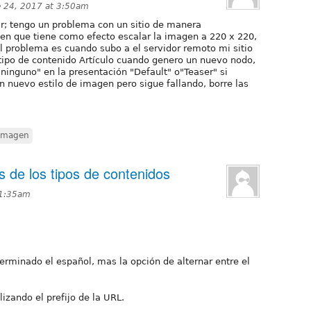
 24, 2017 at 3:50am
r; tengo un problema con un sitio de manera
gen que tiene como efecto escalar la imagen a 220 x 220,
l problema es cuando subo a el servidor remoto mi sitio
ipo de contenido Artículo cuando genero un nuevo nodo,
"ninguno" en la presentación "Default" o"Teaser" si
 nuevo estilo de imagen pero sigue fallando, borre las
 imagen
 de los tipos de contenidos
11:35am
erminado el español, mas la opción de alternar entre el
lizando el prefijo de la URL.