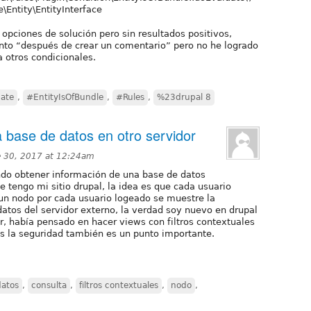
\Entity\EntityInterface
opciones de solución pero sin resultados positivos,
ento “después de crear un comentario” pero no he logrado
 otros condicionales.
ate
,
#EntityIsOfBundle
,
#Rules
,
%23drupal 8
 base de datos en otro servidor
 30, 2017 at 12:24am
ndo obtener información de una base de datos
e tengo mi sitio drupal, la idea es que cada usuario
 un nodo por cada usuario logeado se muestre la
atos del servidor externo, la verdad soy nuevo en drupal
, había pensado en hacer views con filtros contextuales
es la seguridad también es un punto importante.
datos
,
consulta
,
filtros contextuales
,
nodo
,