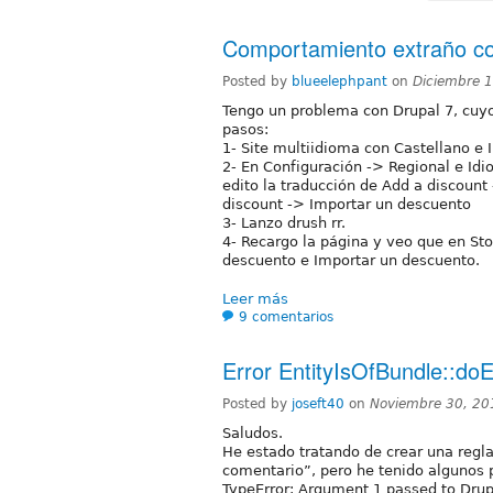
Comportamiento extraño con
Posted by
blueelephpant
on
Diciembre 
Tengo un problema con Drupal 7, cuy
pasos:
1- Site multiidioma con Castellano e I
2- En Configuración -> Regional e Id
edito la traducción de Add a discoun
discount -> Importar un descuento
3- Lanzo drush rr.
4- Recargo la página y veo que en St
descuento e Importar un descuento.
Leer más
9 comentarios
Error EntityIsOfBundle::doE
Posted by
joseft40
on
Noviembre 30, 20
Saludos.
He estado tratando de crear una regl
comentario”, pero he tenido algunos 
TypeError: Argument 1 passed to Drupa