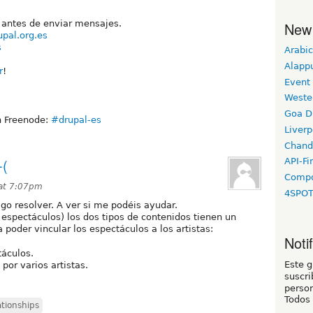
antes de enviar mensajes.
New
upal.org.es
s
Arabic
l
Alapp
r
!
Event
Weste
Goa D
n Freenode:
#drupal-es
Liverp
Chand
-(
API-Fi
Compo
 at 7:07pm
4SPO
go resolver. A ver si me podéis ayudar.
y espectáculos) los dos tipos de contenidos tienen un
oder vincular los espectáculos a los artistas:
Noti
táculos.
Este 
or varios artistas.
suscri
person
Todos
ationships