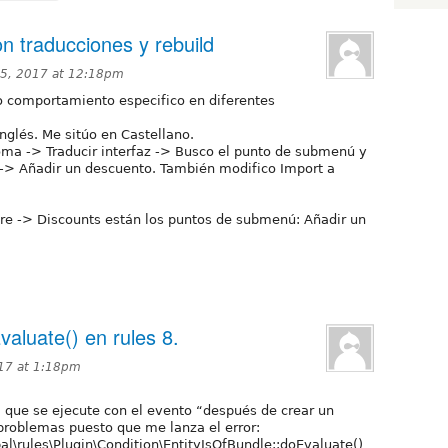
 traducciones y rebuild
15, 2017 at 12:18pm
o comportamiento especifico en diferentes
nglés. Me sitúo en Castellano.
ioma -> Traducir interfaz -> Busco el punto de submenú y
t -> Añadir un descuento. También modifico Import a
ore -> Discounts están los puntos de submenú: Añadir un
valuate() en rules 8.
17 at 1:18pm
a que se ejecute con el evento “después de crear un
problemas puesto que me lanza el error:
l\rules\Plugin\Condition\EntityIsOfBundle::doEvaluate()