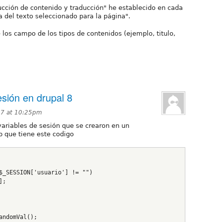
ucción de contenido y traducción" he establecido en cada
a del texto seleccionado para la página".
 los campo de los tipos de contenidos (ejemplo, titulo,
esión en drupal 8
17 at 10:25pm
riables de sesión que se crearon en un
p que tiene este codigo
$_SESSION['usuario'] != "")
];
andomVal();