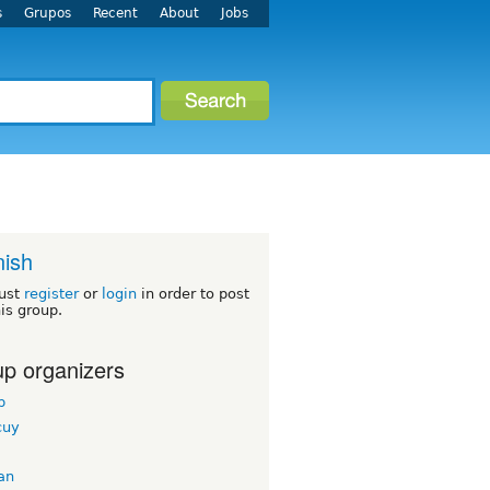
s
Grupos
Recent
About
Jobs
ish
ust
register
or
login
in order to post
his group.
p organizers
b
cuy
an