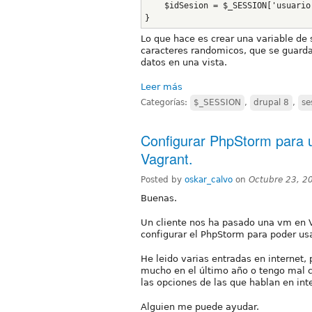
    $idSesion = $_SESSION['usuario
}
Lo que hace es crear una variable de 
caracteres randomicos, que se guard
datos en una vista.
Leer más
Categorías:
$_SESSION
,
drupal 8
,
se
Configurar PhpStorm para 
Vagrant.
Posted by
oskar_calvo
on
Octubre 23, 2
Buenas.
Un cliente nos ha pasado una vm en V
configurar el PhpStorm para poder usa
He leido varias entradas en internet,
mucho en el último año o tengo mal c
las opciones de las que hablan en int
Alguien me puede ayudar.