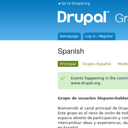
◄ Go to Drupal.org
Homepage
Log in / Register
Spanish
Principal
Grupos Español
Mode
Events happening in the comm
www.drupal.org.
Grupo de usuarios hispano-habla
Bienvenido al canal principal de Drup
Este grupo es el nexo de unión de tod
espacio abierto de participación y c
intercambiar ideas y experiencias, d
en Español.