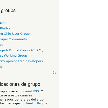
 groups
uzha
 Platform
rn Ohio User Group
rupal Community
ool
igarh Drupal Geeks (C.D.G.)
rst Working Group
ny opinionated developers
TS
más
ficaciones de grupo
grupo ofrece un
canal RSS
. O
birse a estos canales
alizados generales del sitio:
 los mensajes:
Feed
Página