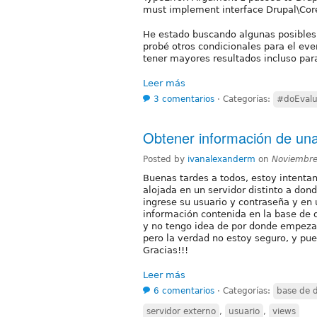
must implement interface Drupal\Core
He estado buscando algunas posibles 
probé otros condicionales para el ev
tener mayores resultados incluso para
Leer más
3 comentarios
⋅
Categorías:
#doEvalu
Obtener información de una
Posted by
ivanalexanderm
on
Noviembre
Buenas tardes a todos, estoy intenta
alojada en un servidor distinto a dond
ingrese su usuario y contraseña y en
información contenida en la base de d
y no tengo idea de por donde empezar
pero la verdad no estoy seguro, y pu
Gracias!!!
Leer más
6 comentarios
⋅
Categorías:
base de 
servidor externo
,
usuario
,
views