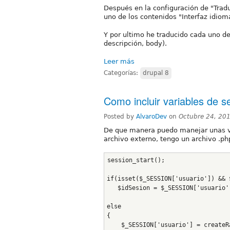
Después en la configuración de "Trad
uno de los contenidos "Interfaz idiom
Y por ultimo he traducido cada uno de
descripción, body).
Leer más
Categorías:
drupal 8
Como incluir variables de s
Posted by
AlvaroDev
on
Octubre 24, 20
De que manera puedo manejar unas va
archivo externo, tengo un archivo .ph
session_start();
if(isset($_SESSION['usuario']) && 
   $idSesion = $_SESSION['usuario'
else
{
    $_SESSION['usuario'] = createR