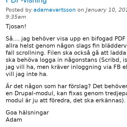
Posted by
adamevertsson
on
January 10, 20
9:35am
Tjosan!
Så.... jag behöver visa upp en bifogad PDF 
allra helst genom någon slags fin bläddervis
fall scrollning. Filen ska också gå att ladd
ska behöva logga in någonstans (Scribd, i
jag vill ha, men kräver inloggning via FB e
vill jag inte ha.
Är det någon som har förslag? Det behöver
en Drupal-modul, kan fixas genom tredjepar
modul är ju att föredra, det ska erkännas).
Goa hälsningar
Adam