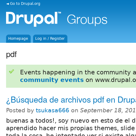
◄ Go to Drupal.org
Homepage
Log in / Register
pdf
Events happening in the community 
community events
on www.drupal.o
¿Búsqueda de archivos pdf en Drup
Posted by
tsukasa666
on
September 18, 201
buenas a todos!, soy nuevo en esto de el d
aprendido hacer mis propias themes, slide
toda la cosa, he intentado ver si existe a