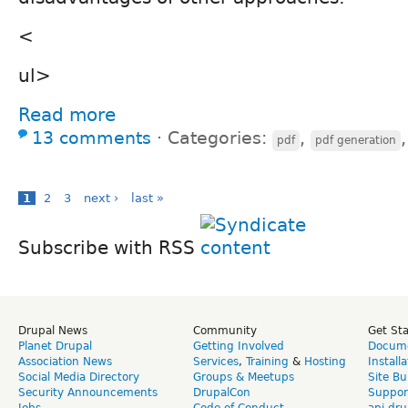
<
ul>
Read more
13 comments
⋅
Categories:
,
pdf
pdf generation
1
2
3
next ›
last »
Subscribe with RSS
Drupal News
Community
Get St
Planet Drupal
Getting Involved
Docume
Association News
Services
,
Training
&
Hosting
Install
Social Media Directory
Groups & Meetups
Site Bu
Security Announcements
DrupalCon
Suppor
Jobs
Code of Conduct
api.dru