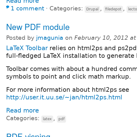
Read more
1 comment
⋅
Categories:
,
,
Drupal
filedepot
lecto
New PDF module
Posted by
jmagunia
on
February 10, 2012 a
LaTeX Toolbar
relies on html2ps and ps2pd
full-fledged LaTeX installation to generate 
Toolbar comes with about a hundred com
symbols to point and click math markup.
For more information about html2ps see
http://user.it.uu.se/~jan/html2ps.html
Read more
Categories:
,
latex
pdf
PDF-visning