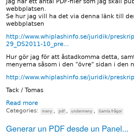
Jag har ett antal PDF-filer som jag skall p
webbplatsen.
Se hur jag vill ha det via denna länk till 
webbplatsen
http://www.whiplashinfo.se/juridik/preskri
29_DS2011-10_pre...
Hur gör jag för att åstadkomma detta, sam
menyerna såsom i den "övre" sidan i den 
http://www.whiplashinfo.se/juridik/preskri
Tack / Tomas
Read more
Categories:
,
,
,
meny
pdf
undermeny
Gamla frågor
Generar un PDF desde un Panel...