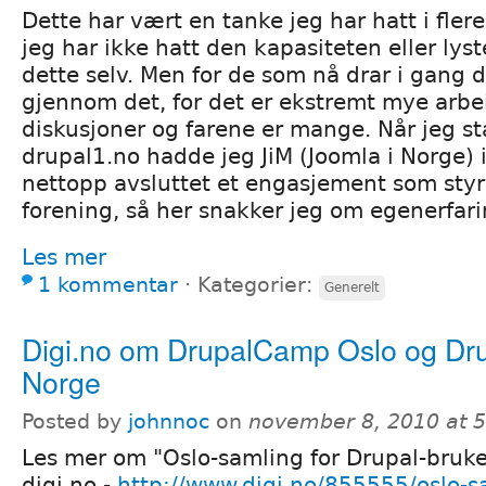
Dette har vært en tanke jeg har hatt i flere
jeg har ikke hatt den kapasiteten eller lyst
dette selv. Men for de som nå drar i gang 
gjennom det, for det er ekstremt mye arbe
diskusjoner og farene er mange. Når jeg s
drupal1.no hadde jeg JiM (Joomla i Norge) i
nettopp avsluttet et engasjement som styr
forening, så her snakker jeg om egenerfari
Les mer
1 kommentar
⋅
Kategorier:
Generelt
Digi.no om DrupalCamp Oslo og Dr
Norge
Posted by
johnnoc
on
november 8, 2010 at 
Les mer om "Oslo-samling for Drupal-bruke
digi.no -
http://www.digi.no/855555/oslo-sa