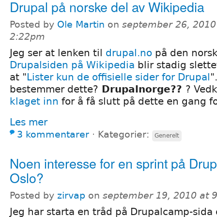
Drupal på norske del av Wikipedia
Posted by
Ole Martin
on
september 26, 2010
2:22pm
Jeg ser at lenken til
drupal.no
på den nors
Drupalsiden på Wikipedia
blir stadig slett
at "
Lister kun de offisielle sider for Drupal
"
bestemmer dette?
Drupalnorge??
? Ve
klaget inn
for å få slutt på dette en gang f
Les mer
3 kommentarer
⋅
Kategorier:
Generelt
Noen interesse for en sprint på Dr
Oslo?
Posted by
zirvap
on
september 19, 2010 at 
Jeg har starta en tråd på Drupalcamp-sida