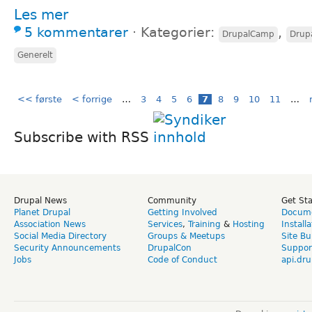
Les mer
5 kommentarer
⋅
Kategorier:
,
DrupalCamp
Drup
Generelt
<< første
< forrige
…
3
4
5
6
7
8
9
10
11
…
Subscribe with RSS
Drupal News
Community
Get St
Planet Drupal
Getting Involved
Docume
Association News
Services
,
Training
&
Hosting
Install
Social Media Directory
Groups & Meetups
Site Bu
Security Announcements
DrupalCon
Suppor
Jobs
Code of Conduct
api.dru