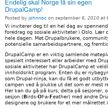
Endelig skal Norge få sin egen
DrupalCamp!
Posted by
johnnoc
on
september 6, 2010 at
Vi inviterer deg til en hel dag av spennen
foredrag og sosiale aktiviteter i Oslo. Lær
hele dagen. Møt Drupalbrukere, community
potensielle samarbeidspartnere, og fremti
DrupalCamp er en viktig samlende møtepla
spesielt interessert eller arbeider med Drupal
sosiale aktiviteter har DrupalCamp et vel
innholdsrikt program. Enten du er nybegyn
som Drupal-ninja, kan du få et godt utbyt
campen ved å plukke ut det som er mest re
Her kan du gå på kurs, delta på sesjoner, 
sesjon (
B
irds-
O
f-a-
F
eather) med andre Dru
designere og brukere for et mer målrettet 