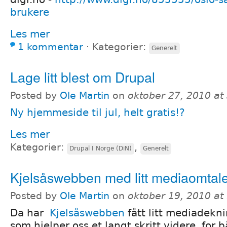
brukere
Les mer
1 kommentar
⋅
Kategorier:
Generelt
Lage litt blest om Drupal
Posted by
Ole Martin
on
oktober 27, 2010 at
Ny hjemmeside til jul, helt gratis!?
Les mer
Kategorier:
,
Drupal I Norge (DiN)
Generelt
Kjelsåswebben med litt mediaomtal
Posted by
Ole Martin
on
oktober 19, 2010 at
Da har
Kjelsåswebben
fått litt mediadekn
som hjelper oss et langt skritt videre, for 