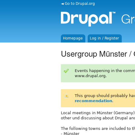
◄ Go to Drupal.org
Homepage
Log in / Register
Usergroup Münster /
Events happening in the comm
www.drupal.org.
This group should probably ha
recommendation
.
Local meetings in Münster (Germany) t
other und discussing about Drupal and
The following towns are included to t
- Münster