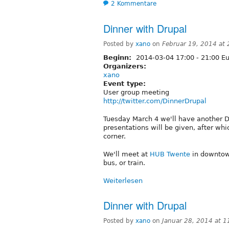
2 Kommentare
Dinner with Drupal
Posted by
xano
on
Februar 19, 2014 at
Beginn:
2014-03-04
17:00
-
21:00
Eu
Organizers:
xano
Event type:
User group meeting
http://twitter.com/DinnerDrupal
Tuesday March 4 we'll have another D
presentations will be given, after wh
corner.
We'll meet at
HUB Twente
in downtown
bus, or train.
Weiterlesen
Dinner with Drupal
Posted by
xano
on
Januar 28, 2014 at 