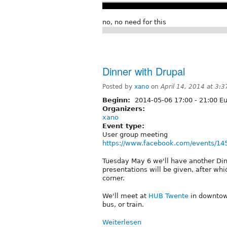
no, no need for this
Dinner with Drupal
Posted by
xano
on
April 14, 2014 at 3:
Beginn:
2014-05-06
17:00
-
21:00
Eu
Organizers:
xano
Event type:
User group meeting
https://www.facebook.com/events/1
Tuesday May 6 we'll have another Di
presentations will be given, after wh
corner.
We'll meet at
HUB Twente
in downtown
bus, or train.
Weiterlesen