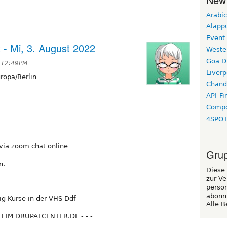
Arabic
Alapp
Event
 - Mi, 3. August 2022
Weste
Goa D
t 12:49PM
Liverp
ropa/Berlin
Chand
API-Fi
Compo
4SPO
via zoom chat online
Grup
n.
Diese 
zur Ve
perso
abonn
g Kurse in der VHS Ddf
Alle B
 IM DRUPALCENTER.DE - - -