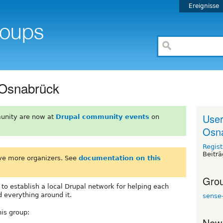
Ereignisse
 Osnabrück
User
unity are now at
Drupal community events
on
Osn
Regist
Beiträ
ve more organizers. See
documentation on this
Grou
o establish a local Drupal network for helping each
 everything around it.
sense
his group:
New