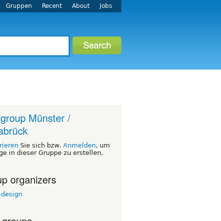
Gruppen
Recent
About
Jobs
group Münster /
abrück
rieren
Sie sich bzw.
Anmelden
, um
ge in dieser Gruppe zu erstellen.
p organizers
-design
 groups