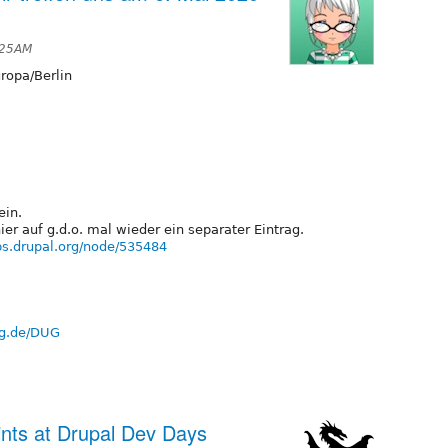
:25AM
ropa/Berlin
ein.
hier auf g.d.o. mal wieder ein separater Eintrag.
ups.drupal.org/node/535484
ing.de/DUG
nts at Drupal Dev Days