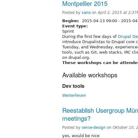
Montpellier 2015
Posted by
xano
on
April 2, 2015 at 2:3
Beginn:
2015-04-13 09:00
-
2015-04
Event type:
Sprint
During the first few days of
Drupal De
introduce Drupalistas to Drupal core 
Tuesday, and Wednesday, experienced 
tools, such as Git, web stacks, IRC cl
on drupal.org.
These workshops can be attended 
Available workshops
Dev tools
Weiterlesen
Reestablish Usergroup Mün
meetings?
Posted by
sense-design
on
Oktober 10, 
yes, would be nice