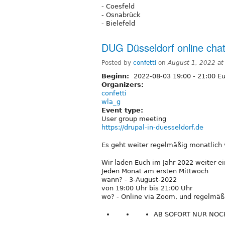
- Coesfeld
- Osnabrück
- Bielefeld
DUG Düsseldorf online chat
Posted by
confetti
on
August 1, 2022 a
Beginn:
2022-08-03
19:00
-
21:00
Eu
Organizers:
confetti
wla_g
Event type:
User group meeting
https://drupal-in-duesseldorf.de
Es geht weiter regelmäßig monatlich 
Wir laden Euch im Jahr 2022 weiter ei
Jeden Monat am ersten Mittwoch
wann? - 3-August-2022
von 19:00 Uhr bis 21:00 Uhr
wo? - Online via Zoom, und regelmäßi
AB SOFORT NUR NOCH