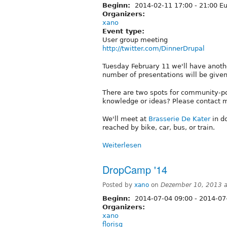
Beginn:
2014-02-11
17:00
-
21:00
Eu
Organizers:
xano
Event type:
User group meeting
http://twitter.com/DinnerDrupal
Tuesday February 11 we'll have anoth
number of presentations will be given
There are two spots for community-po
knowledge or ideas? Please contact 
We'll meet at
Brasserie De Kater
in d
reached by bike, car, bus, or train.
Weiterlesen
DropCamp '14
Posted by
xano
on
Dezember 10, 2013 
Beginn:
2014-07-04 09:00
-
2014-07
Organizers:
xano
florisg