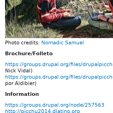
Photo credits:
Nomadic Samuel
Brochure/Folleto
https://groups.drupal.org/files/drupalpicc
Nick Vidal)
https://groups.drupal.org/files/drupalpicch
por Aldibier)
Information
https://groups.drupal.org/node/257563
http://picchu2014.dlatino.org