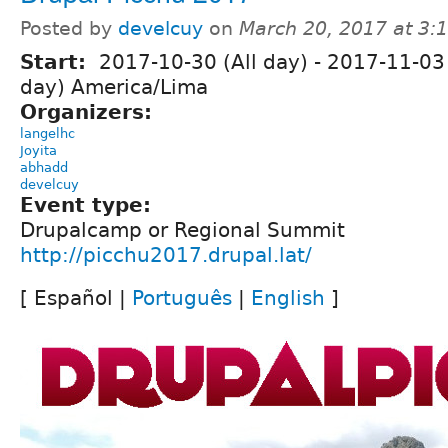
Posted by
develcuy
on
March 20, 2017 at 3
Start:
2017-10-30 (All day)
-
2017-11-03 
day) America/Lima
Organizers:
langelhc
Joyita
abhadd
develcuy
Event type:
Drupalcamp or Regional Summit
http://picchu2017.drupal.lat/
[ Español |
Português
|
English
]