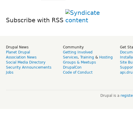
Subscribe with RSS
Drupal News
Community
Get St
Planet Drupal
Getting Involved
Docume
Association News
Services
,
Training
&
Hosting
Install
Social Media Directory
Groups & Meetups
Site Bu
Security Announcements
DrupalCon
Suppor
Jobs
Code of Conduct
api.dru
Drupal is a
regist