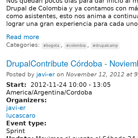
Nos quedan pocos días para dar inicio al 
Drupal de Colombia y ya contamos con más
como asistentes, esto nos anima a continu
lograr una gran experiencia para cada uno 
Read more
Categories:
,
,
#bogota
#colombia
#drupalcamp
DrupalContribute Córdoba - Noviem
Posted by
javi-er
on
November 12, 2012 at 
Start:
2012-11-24
10:00
-
13:05
America/Argentina/Cordoba
Organizers:
javi-er
lucascaro
Event type:
Sprint