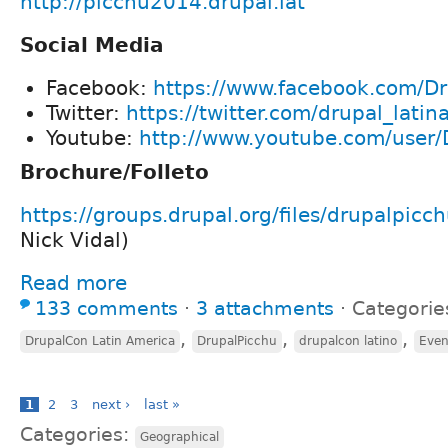
http://picchu2014.drupal.lat
Social Media
Facebook:
https://www.facebook.com/D
Twitter:
https://twitter.com/drupal_latin
Youtube:
http://www.youtube.com/user/
Brochure/Folleto
https://groups.drupal.org/files/drupalpicc
Nick Vidal)
Read more
133 comments
⋅
3 attachments
⋅
Categorie
,
,
,
DrupalCon Latin America
DrupalPicchu
drupalcon latino
Even
1
2
3
next ›
last »
Categories:
Geographical