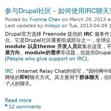
参与Drupal社区－如何使用IRC聊天
Posted by
Yvonne Chen
on
March 29, 2013 a
Last updated by
miloyz
on Tue, 2013-04-09 
Drupal官方选择 Freenode 提供的
IRC
服务作
台。它是Drupal社区重要组成部分之一，全球
module 以及theme 开发人员
聚集在这里，
展方向
、
module的需求
等话题，也提供Drup
(
People who give support on IRC
)。
IRC
（Internet Relay Chat的缩写，“因
网络的
即时
聊天方式。其主要用于
群体聊天
，但
个人
的聊天。
Read more
12 comments