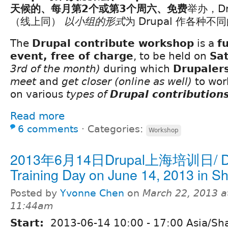
天候的、每月第2个或第3个周六、免费
举办，Dr
（线上同）
以小组的形式
为 Drupal 作各种不
The
Drupal contribute workshop
is a
f
event, free of charge
, to be held on
Sa
3rd of the month)
during which
Drupaler
meet
and
get closer
(online as well)
to wor
on various
types of
Drupal contribution
Read more
6 comments
⋅
Categories:
Workshop
2013年6月14日Drupal上海培训日/ Dr
Training Day on June 14, 2013 in S
Posted by
Yvonne Chen
on
March 22, 2013 a
11:44am
Start:
2013-06-14
10:00
-
17:00
Asia/Sh