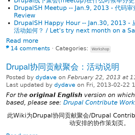
Drupal线下聚会(meetup)在什么时候举
DrupalSH Meetup -- Jan.9, 2013 - 代码审
Review
DrupalSH Happy Hour -- Jan.30, 2
活动如何？ / Let's try next month on a Sa
Read more
14 comments
⋅
Categories:
Workshop
Drupal协同贡献聚会：活动说明
Posted by
dydave
on
February 22, 2013 at 
Last updated by
dydave
on Fri, 2013-02-22 
For the
original English
version on which
based, please see:
Drupal Contribute Works
此Wiki为Drupal协同贡献聚会/Drupal Contrib
动安排的协作策划页。