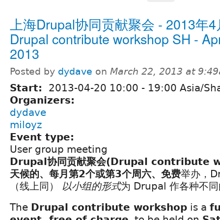
上海Drupal协同贡献聚会 - 2013年4
Drupal contribute workshop SH - Apr
2013
Posted by
dydave
on
March 22, 2013 at 9:4
Start:
2013-04-20
10:00
-
19:00
Asia/Sh
Organizers:
dydave
miloyz
Event type:
User group meeting
Drupal协同贡献聚会(Drupal contribute w
天候的、每月第2个或第3个周六、免费
举办，Dr
（线上同）
以小组的形式
为 Drupal 作各种不
The
Drupal contribute workshop
is a
f
event, free of charge
, to be held on
Sa