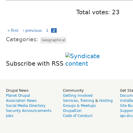
Total votes: 23
« first
‹ previous
1
2
Categories:
Geographical
Subscribe with RSS
Drupal News
Community
Get St
Planet Drupal
Getting Involved
Docume
Association News
Services
,
Training
&
Hosting
Install
Social Media Directory
Groups & Meetups
Site Bu
Security Announcements
DrupalCon
Suppor
Jobs
Code of Conduct
api.dru