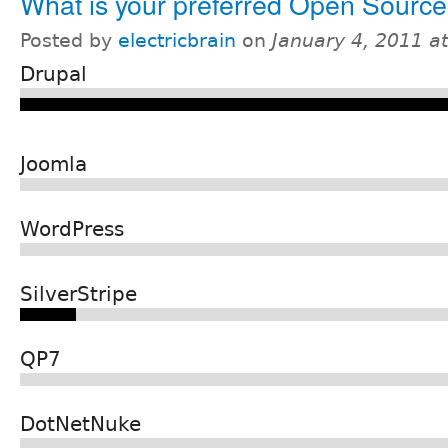
What is your preferred Open Sour
Posted by
electricbrain
on
January 4, 2011 a
Drupal
Joomla
WordPress
SilverStripe
QP7
DotNetNuke