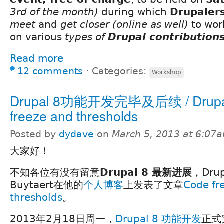
3rd of the month)
during which
Drupaler
meet
and
get closer
(online as well)
to wor
on various
types of
Drupal contribution
Read more
12 comments
⋅
Categories:
Workshop
Drupal 8功能开发完毕及后续 / Drupal
freeze and thresholds
Posted by
dydave
on
March 5, 2013 at 6:07
大家好！
不知各位有没有留意
Drupal 8 最新进展
，Dru
Buytaert在他的
个人博客
上发表了文章
Code fr
thresholds
。
2013年2月18日周一，
Drupal 8 功能开发
正式