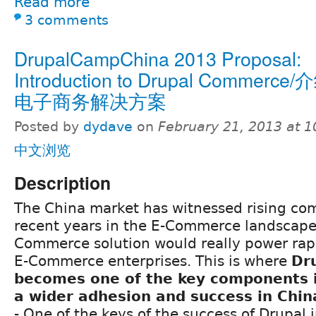
Read more
3 comments
DrupalCampChina 2013 Proposal:
Introduction to Drupal Commerce/
电子商务解决方案
Posted by
dydave
on
February 21, 2013 at 
中文浏览
Description
The China market has witnessed rising com
recent years in the E-Commerce landscape.
Commerce solution would really power rap
E-Commerce enterprises. This is where
Dr
becomes one of the key components i
a wider adhesion and success in Chin
- One of the keys of the success of Drupal 