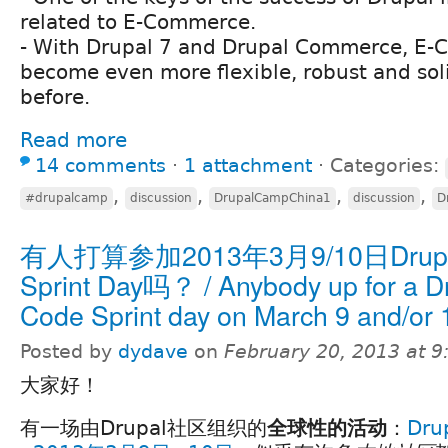
related to E-Commerce.
- With Drupal 7 and Drupal Commerce, E
become even more flexible, robust and soli
before.
Read more
14 comments
⋅
1 attachment
⋅
Categories:
,
,
,
,
#drupalcamp
discussion
DrupalCampChina1
discussion
D
有人打算参加2013年3月9/10日Drupa
Sprint Day吗？ / Anybody up for a D
Code Sprint day on March 9 and/or
Posted by
dydave
on
February 20, 2013 at 
大家好！
有一场由Drupal社区组织的
全球性的活动
：
Dru