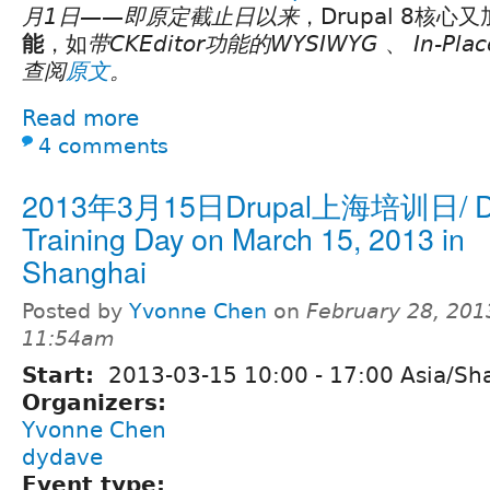
月1日——即原定截止日以来
，Drupal 8核心
能
，如
带CKEditor功能的WYSIWYG
、
In-Plac
查阅
原文
。
Read more
4 comments
2013年3月15日Drupal上海培训日/ Dr
Training Day on March 15, 2013 in
Shanghai
Posted by
Yvonne Chen
on
February 28, 201
11:54am
Start:
2013-03-15
10:00
-
17:00
Asia/Sh
Organizers:
Yvonne Chen
dydave
Event type: