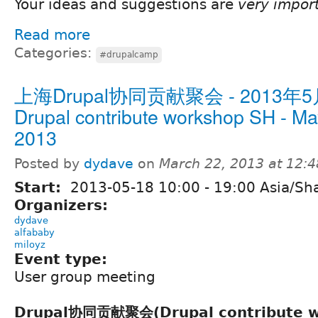
Your ideas and suggestions are
very impor
Read more
Categories:
#drupalcamp
上海Drupal协同贡献聚会 - 2013年5
Drupal contribute workshop SH - Ma
2013
Posted by
dydave
on
March 22, 2013 at 12:
Start:
2013-05-18
10:00
-
19:00
Asia/Sh
Organizers:
dydave
alfababy
miloyz
Event type:
User group meeting
Drupal协同贡献聚会(Drupal contribute w