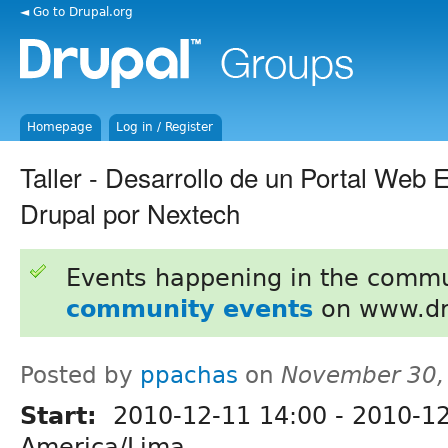
◄ Go to Drupal.org
Homepage
Log in / Register
Taller - Desarrollo de un Portal Web 
Drupal por Nextech
Events happening in the commu
community events
on www.dr
Posted by
ppachas
on
November 30,
Start:
2010-12-11 14:00
-
2010-12
America/Lima