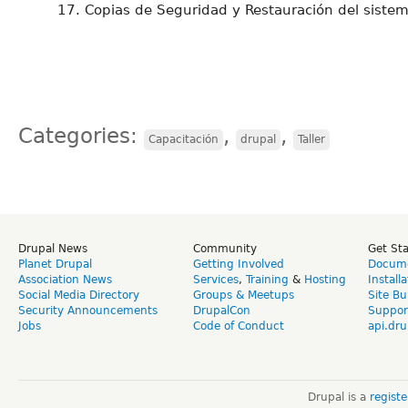
17. Copias de Seguridad y Restauración del sistem
Categories:
,
,
Capacitación
drupal
Taller
Drupal News
Community
Get St
Planet Drupal
Getting Involved
Docume
Association News
Services
,
Training
&
Hosting
Install
Social Media Directory
Groups & Meetups
Site Bu
Security Announcements
DrupalCon
Suppor
Jobs
Code of Conduct
api.dru
Drupal is a
regist