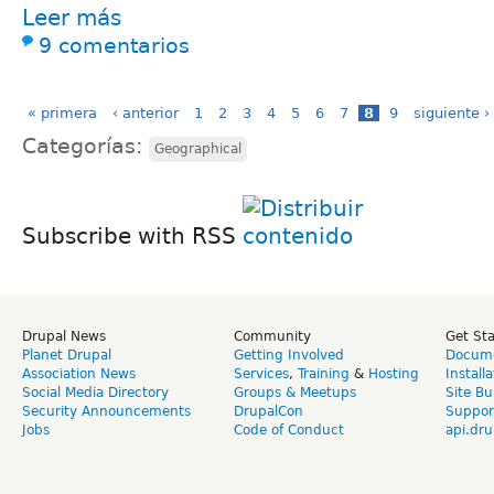
Leer más
9 comentarios
« primera
‹ anterior
1
2
3
4
5
6
7
8
9
siguiente ›
Categorías:
Geographical
Subscribe with RSS
Drupal News
Community
Get St
Planet Drupal
Getting Involved
Docume
Association News
Services
,
Training
&
Hosting
Install
Social Media Directory
Groups & Meetups
Site Bu
Security Announcements
DrupalCon
Suppor
Jobs
Code of Conduct
api.dru