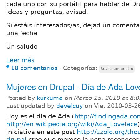
cada uno con su portátil para hablar de Dr
ideas y preguntas, avisad.
Si estáis interesados/as, dejad un coment
una fecha.
Un saludo
Leer más
18 comentarios
⋅
Categorías:
Sevilla encuentro
Mujeres en Drupal - Día de Ada Lov
Posted by
kurkuma
on
Marzo 25, 2010 at 8:
Last updated by
develcuy
on Vie, 2010-03-2
Hoy es el día de Ada (
http://findingada.co
http://en.wikipedia.org/wiki/Ada_Lovelace
iniciativa en este post
http://zzolo.org/th
drupal
creo que merece la pena reconocer 