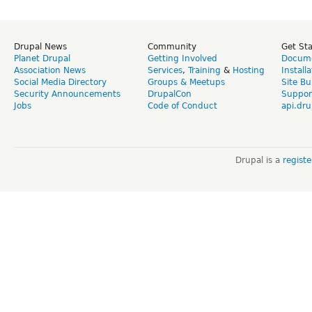
Drupal News
Community
Get St
Planet Drupal
Getting Involved
Docume
Association News
Services
,
Training
&
Hosting
Install
Social Media Directory
Groups & Meetups
Site Bu
Security Announcements
DrupalCon
Suppor
Jobs
Code of Conduct
api.dru
Drupal is a
regist