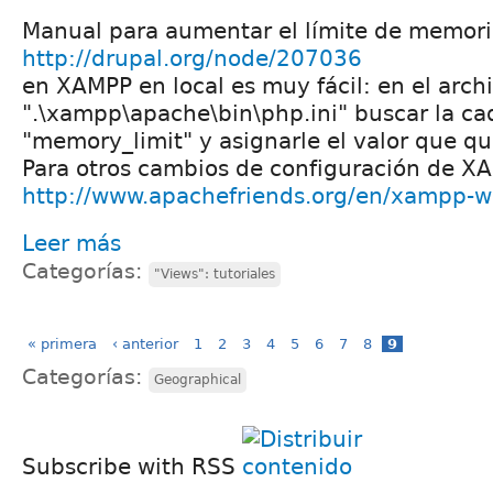
Manual para aumentar el límite de memori
http://drupal.org/node/207036
en XAMPP en local es muy fácil: en el arch
".\xampp\apache\bin\php.ini" buscar la c
"memory_limit" y asignarle el valor que q
Para otros cambios de configuración de X
http://www.apachefriends.org/en/xampp-
Leer más
Categorías:
"Views": tutoriales
« primera
‹ anterior
1
2
3
4
5
6
7
8
9
Categorías:
Geographical
Subscribe with RSS