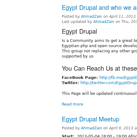
Egypt Drupal and who we a
Posted by
AhmadZain
on
April 11, 2013
Last updated by
AhmadZain
on Thu, 20
Egypt Drupal
Is a Community aims to get a great 
Egyptian php and open source develo
This group not replacing any other gr
supported by us
You Can Reach Us at these 
FaceBook Page:
http://fb.me/Egypt
Twitter:
http://twitter.com/EgyptDrup
This Page will be updated continuousl
Read more
Egypt Drupal Meetup
Posted by
AhmadZain
on
April 9, 2013 
Start:
2013-05-04
18:00
-
19:00
Afri