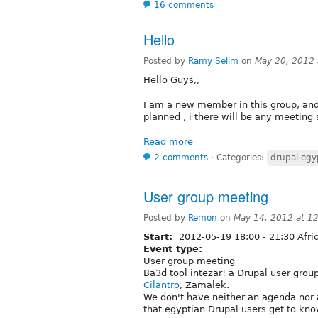
16 comments
Hello
Posted by
Ramy Selim
on
May 20, 2012
Hello Guys,,
I am a new member in this group, and 
planned , i there will be any meeting
Read more
2 comments
⋅
Categories:
drupal egy
User group meeting
Posted by
Remon
on
May 14, 2012 at 1
Start:
2012-05-19
18:00
-
21:30
Afri
Event type:
User group meeting
Ba3d tool intezar! a Drupal user grou
Cilantro
, Zamalek.
We don't have neither an agenda nor a
that egyptian Drupal users get to kno