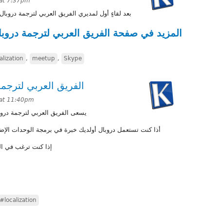
 at 7:37pm
 لترجمة دروبال، تقرر تنظيم أول لقاء عام للفريق...
مزيد في صفحة الفريق العربي لترجمة دروبال.
alization
,
meetup
,
Skype
ل يبحث عن مدراء جدد
 at 11:40pm
اء دفعة جديدة لمشروع التعريب.ـ
 الوحدات الإضافية أوتصميم القوالب فلا تبخل علينا بخبرتك.ـ
ة كمدير في الفريق،
#localization