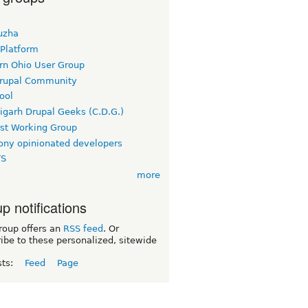
uzha
 Platform
rn Ohio User Group
rupal Community
ool
igarh Drupal Geeks (C.D.G.)
rst Working Group
ny opinionated developers
TS
more
p notifications
roup offers an
RSS feed
. Or
ibe to these personalized, sitewide
sts:
Feed
Page