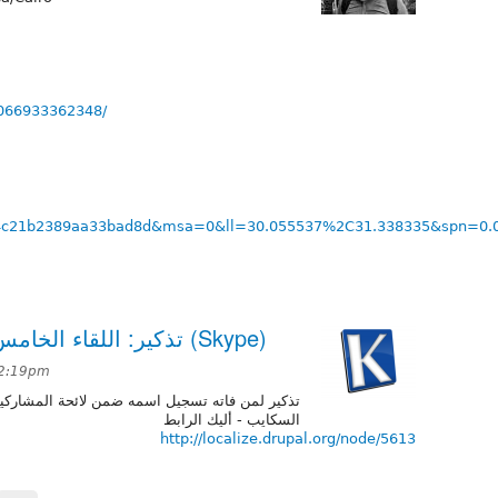
0066933362348/
4c21b2389aa33bad8d&msa=0&ll=30.055537%2C31.338335&spn=0.
تذكير: اللقاء الخامس للفريق العربي في السكايب (Skype)
 2:19pm
 المشاركين في اللقاء الخامس للفريق العربي في
السكايب - أليك الرابط
http://localize.drupal.org/node/5613