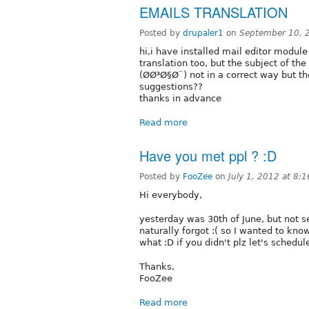
EMAILS TRANSLATION
Posted by
drupaler1
on
September 10, 
hi,i have installed mail editor module
translation too, but the subject of the 
(Ø­Ø³Ø§Ø¨‎) not in a correct way but th
suggestions??
thanks in advance
Read more
Have you met ppl ? :D
Posted by
FooZee
on
July 1, 2012 at 8:
Hi everybody,
yesterday was 30th of June, but not s
naturally forgot :( so I wanted to kno
what :D if you didn't plz let's schedu
Thanks,
FooZee
Read more