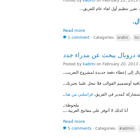
Posted by
kadimi
on
February 22, 2013
بعد لقاءٍ أول لمديري الفريق العربي
ال
Read more
1 comment
⋅
Categories:
arabic
,
loc
الفريق العربي لترجمة دروبا
Posted by
kadimi
on
February 20, 2013
يسعى الفريق العربي لترجمة دروبال إلى إعط
أذا كنت تستعمل دروبال أولديك خبرة في برمجة
.ـ
فراسلني من هنا
إذا كنت ترغب في المشارك
ملحوظة:ـ
أنا كذلك لا أتوفر على مفاتيح العربية...ـ
Read more
5 comments
⋅
Categories:
#admin
,