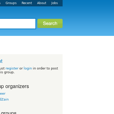
s
Groups
Recent
About
Jobs
t
ust
register
or
login
in order to post
his group.
p organizers
eer
dZain
 groups