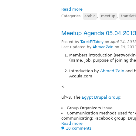
Read more
Categories:
arabic
,
meetup
,
translat
Meetup Agenda 05.04.201
Posted by
TarekElTabey
on
April 14, 201
Last updated by
AhmadZain
on Fri, 201
Members introduction (Networkin
(name, job, purpose of joining t
Introduction by
Ahmed Zain
and hi
Acquia.com
<
ul>3. The
Egypt Drupal Group
:
Group Organizers Issue
Communication methods used for di
communicating: Facebook group, Drupa
Read more
10 comments