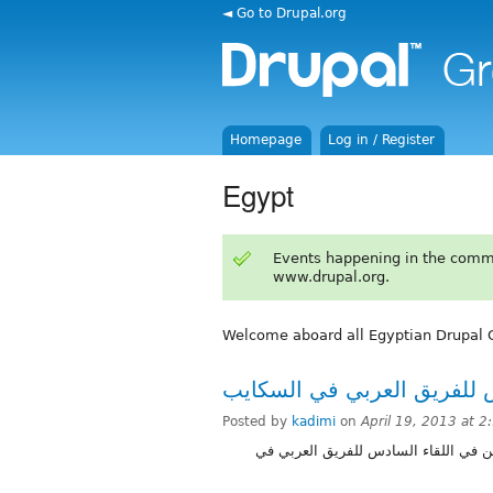
◄ Go to Drupal.org
Homepage
Log in / Register
Egypt
Events happening in the comm
www.drupal.org.
Welcome aboard all Egyptian Drupal 
Posted by
kadimi
on
April 19, 2013 at 
تذكير لمن فاته تسجيل اسمه ضمن لائحة