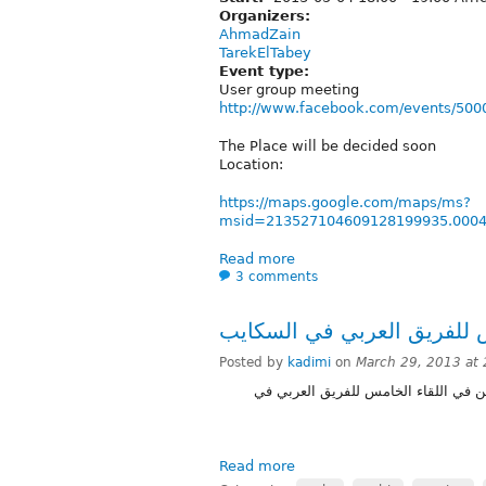
Organizers:
AhmadZain
TarekElTabey
Event type:
User group meeting
http://www.facebook.com/events/50
The Place will be decided soon
Location:
https://maps.google.com/maps/ms?
msid=213527104609128199935.000
Read more
3 comments
Posted by
kadimi
on
March 29, 2013 at
تذكير لمن فاته تسجيل اسمه ضمن لائحة
Read more