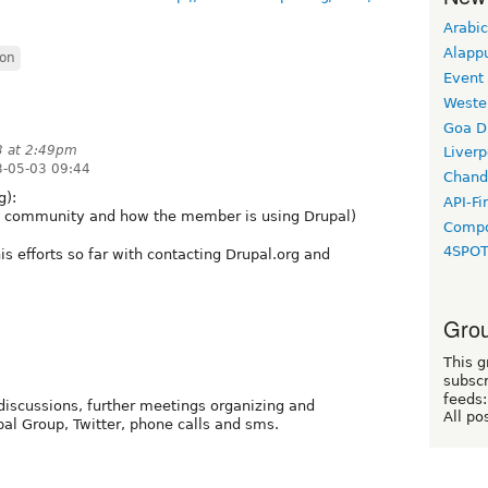
Arabic
Alapp
ion
Event
Weste
3
Goa D
3 at 2:49pm
Liverp
3-05-03 09:44
Chand
g):
API-Fi
he community and how the member is using Drupal)
Compo
4SPO
s efforts so far with contacting Drupal.org and
Grou
This g
subscr
feeds:
scussions, further meetings organizing and
All po
l Group, Twitter, phone calls and sms.