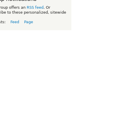
roup offers an
RSS feed
. Or
ibe to these personalized, sitewide
sts:
Feed
Page