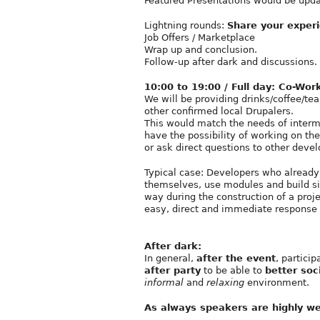
Featured Presentations would be upd
Lightning rounds:
Share your exper
Job Offers / Marketplace
Wrap up and conclusion.
Follow-up after dark and discussions.
10:00 to 19:00 / Full day: Co-Wor
We will be providing drinks/coffee/te
other confirmed local Drupalers.
This would match the needs of interm
have the possibility of working on th
or ask direct questions to other devel
Typical case: Developers who alread
themselves, use modules and build si
way during the construction of a proj
easy, direct and immediate response 
After dark:
In general,
after the event
, partici
after party
to be able to
better soc
informal
and
relaxing
environment.
As always speakers are highly w