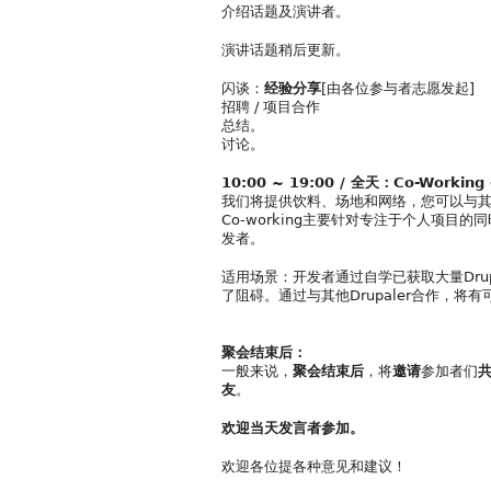
介绍话题及演讲者。
演讲话题稍后更新。
闪谈：
经验分享
[由各位参与者志愿发起]
招聘 / 项目合作
总结。
讨论。
10:00 ~ 19:00 / 全天：Co-Workin
我们将提供饮料、场地和网络，您可以与其他本地
Co-working主要针对专注于个人项
发者。
适用场景：开发者通过自学已获取大量Dru
了阻碍。通过与其他Drupaler合作，
聚会结束后：
一般来说，
聚会结束后
，将
邀请
参加者们
友
。
欢迎当天发言者参加。
欢迎各位提各种意见和建议！