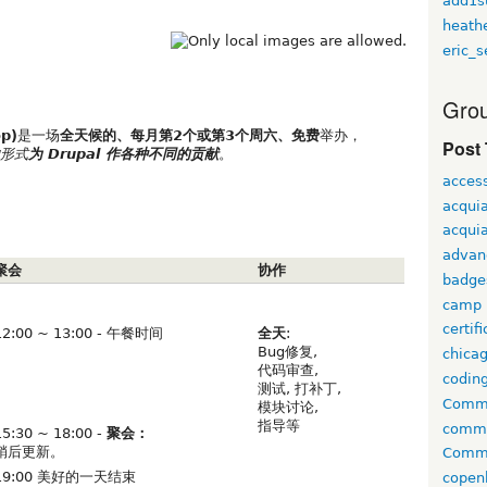
add1s
heath
eric_s
Grou
p)
是一场
全天候的、每月第2个或第3个周六、免费
举办，
Post
形式
为 Drupal 作各种不同的贡献
。
access
acqui
acquia
advan
聚会
协作
badge
camp
certif
12:00 ~ 13:00 - 午餐时间
全天
:
Bug修复,
chica
代码审查,
codin
测试, 打补丁,
Comme
模块讨论,
指导等
comm
15:30 ~ 18:00 -
聚会：
稍后更新。
Commu
19:00 美好的一天结束
copen