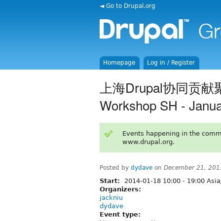
◄ Go to Drupal.org
Homepage
Log in / Register
上海Drupal协同贡献聚会 
Workshop SH - Janua
Events happening in the comm
www.drupal.org.
Posted by
dydave
on
December 21, 201
Start:
2014-01-18
10:00
-
19:00
Asia
Organizers:
jackniu
dydave
Event type: