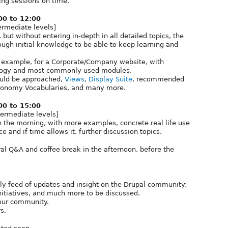
ing sessions on time.
:00 to 12:00
ermediate levels]
 but without entering in-depth in all detailed topics, the
ough initial knowledge to be able to keep learning and
 example, for a Corporate/Company website, with
dology and most commonly used modules.
uld be approached,
Views
,
Display Suite
, recommended
axonomy Vocabularies, and many more.
:00 to 15:00
termediate levels]
n the morning, with more examples, concrete real life use
ce and if time allows it, further discussion topics.
al Q&A and coffee break in the afternoon, before the
ly feed of updates and insight on the Drupal community:
nitiatives, and much more to be discussed.
 our community.
s.