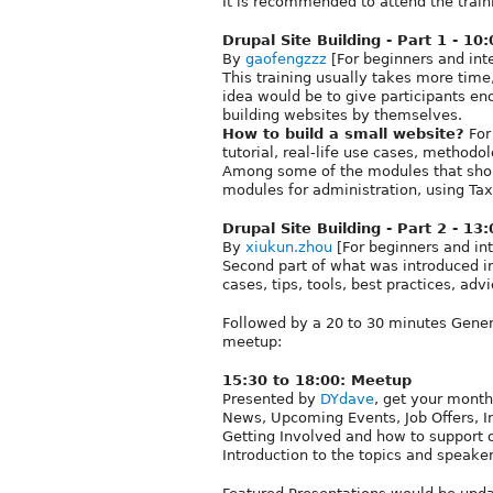
It is recommended to attend the train
Drupal Site Building - Part 1 - 10
By
gaofengzzz
[For beginners and int
This training usually takes more time,
idea would be to give participants en
building websites by themselves.
How to build a small website?
For
tutorial, real-life use cases, metho
Among some of the modules that sho
modules for administration, using T
Drupal Site Building - Part 2 - 13
By
xiukun.zhou
[For beginners and in
Second part of what was introduced i
cases, tips, tools, best practices, advi
Followed by a 20 to 30 minutes Gener
meetup:
15:30 to 18:00: Meetup
Presented by
DYdave
, get your month
News, Upcoming Events, Job Offers, I
Getting Involved and how to support
Introduction to the topics and speaker