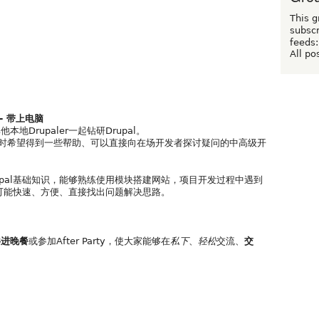
This g
subscr
feeds:
All po
g - 带上电脑
Drupaler一起钻研Drupal。
目的同时希望得到一些帮助、可以直接向在场开发者探讨疑问的中高级开
pal基础知识，能够熟练使用模块搭建网站，项目开发过程中遇到
将有可能快速、方便、直接找出问题解决思路。
共进晚餐
或参加After Party，使大家能够在
私下
、
轻松
交流、
交