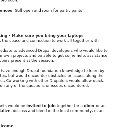
ated soon.
iences
[Still open and room for participants]
king - Make sure you bring your laptops
a, the space and connection to work all together with
ediate to advanced Drupal developers who would like to
eir own projects and be able to get some help, assistance
opers present at the session.
y have enough Drupal foundation knowledge to learn by
tes, but would encounter obstacles or issues along the
ect. Co-working with other Drupalers would allow quick,
on any of the questions or issues encountered.
pants would be
invited to join
together for a
diner
or an
ialize
, discuss and blend in the local community, in an
elcome.