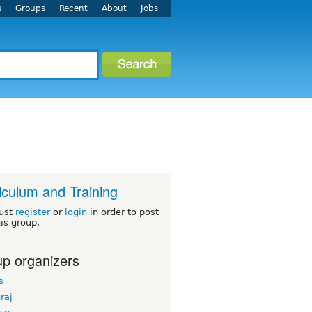
s
Groups
Recent
About
Jobs
iculum and Training
ust
register
or
login
in order to post
his group.
p organizers
s
hraj