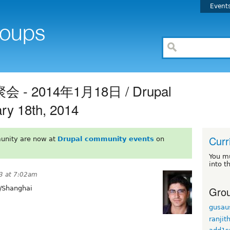
Event
- 2014年1月18日 / Drupal
ry 18th, 2014
Curr
unity are now at
Drupal community events
on
You m
into t
3 at 7:02am
Grou
/Shanghai
gusau
ranjit