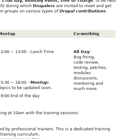
s a
full day, monthly event, free of charge
, to be held
th)
during which
Drupalers
are invited to
meet
and
get
en groups
on various
types of
Drupal contributions
.
Meetup
Co-working
12:00 ~ 13:00 - Lunch Time
All Day
:
Bug fixing,
code review,
testing, patches,
modules
discussions,
15:30 ~ 18:00 -
Meetup:
mentoring and
Topics to be updated soon.
much more.
19:00 End of the day
ning at 10am with the training sessions:
d by professional trainers. This is a dedicated training
training curriculum.