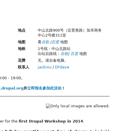
地点
中山北路900号（近普善路）加禾商务
中心2号楼311室
地图
看
谷歌
/
百度
地图
地铁
1号线：中山北路站
出站后路线：
谷歌
/
百度
地图
花费
无。请自备电脑。
联系人
jackniu
/
DYdave
0 - 19:00。
drupal.org
并
立即报名参加此活动
！
her for the
first Drupal Workshop in 2014
.