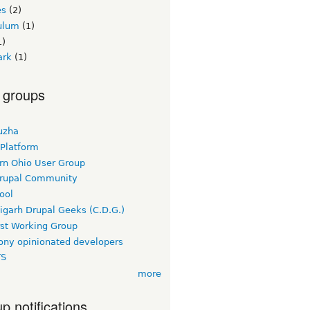
es
(2)
culum
(1)
1)
ark
(1)
 groups
uzha
 Platform
rn Ohio User Group
rupal Community
ool
igarh Drupal Geeks (C.D.G.)
rst Working Group
ny opinionated developers
TS
more
p notifications