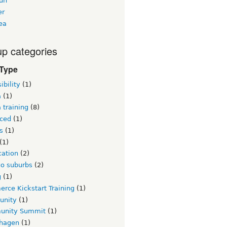
un
er
ea
p categories
 Type
ibility
(1)
a
(1)
 training
(8)
ced
(1)
s
(1)
(1)
ication
(2)
go suburbs
(2)
g
(1)
rce Kickstart Training
(1)
unity
(1)
nity Summit
(1)
hagen
(1)