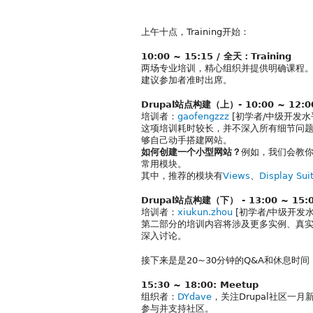
上午十点，Training开始：
10:00 ~ 15:15 / 全天：Training
两场专业培训，精心组织并提供明确课程
建议参加者准时出席。
Drupal站点构建（上）- 10:00 ~ 12:0
培训者：
gaofengzzz
[初学者/中级开发水
这项培训耗时较长，并不深入所有细节问
够自己动手搭建网站。
如何创建一个小型网站？
例如，我们会教
常用模块。
其中，推荐的模块有
Views
、
Display Sui
Drupal站点构建（下） - 13:00 ~ 15:
培训者：
xiukun.zhou
[初学者/中级开发水
第二部分的培训内容将涉及更多实例、真
深入讨论。
接下来是是20~30分钟的Q&A和休息时
15:30 ~ 18:00: Meetup
组织者：
DYdave
，关注Drupal社区一
参与并支持社区。