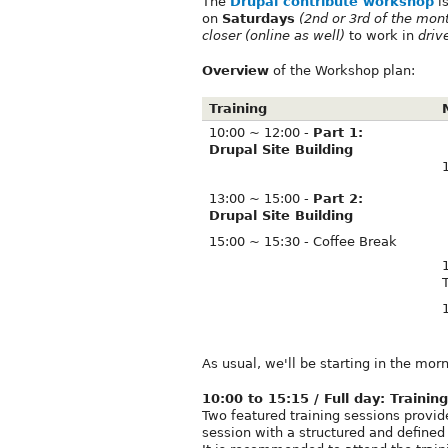
The
Drupal contribute workshop
i
on
Saturdays
(2nd or 3rd of the mon
closer
(online as well)
to work in
driv
Overview
of the Workshop plan:
Training
10:00 ~ 12:00 -
Part 1:
Drupal Site Building
13:00 ~ 15:00 -
Part 2:
Drupal Site Building
15:00 ~ 15:30 - Coffee Break
As usual, we'll be starting in the mor
10:00 to 15:15 / Full day: Training
Two featured training sessions provide
session with a structured and defined 