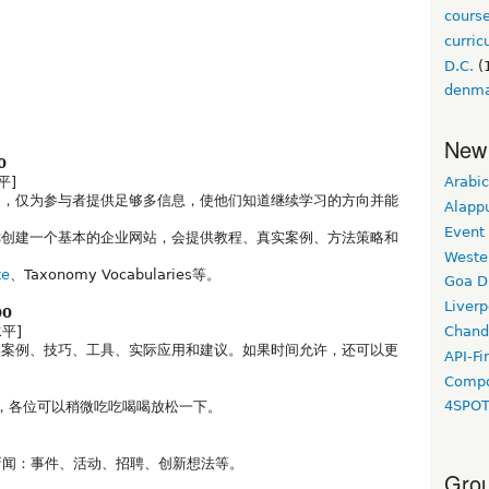
cours
curri
D.C.
(
denm
。
New
0
平]
Arabic
题，仅为参与者提供足够多信息，使他们知道继续学习的方向并能
Alapp
Event
你创建一个基本的企业网站，会提供教程、真实案例、方法策略和
Weste
te
、Taxonomy Vocabularies等。
Goa D
Liverp
00
平]
Chand
实案例、技巧、工具、实际应用和建议。如果时间允许，还可以更
API-Fi
Compo
4SPO
间，各位可以稍微吃吃喝喝放松一下。
月新闻：事件、活动、招聘、创新想法等。
Grou