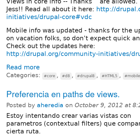
Views in core info -- Thanks
Jess!! Read all about it here:
http://drupal
initiatives/drupal-core#vdc
Mobile info was updated - thanks for the u
on vacation folks, so don't expect quick a
Check out the updates here:
http://drupal.org/community-initiatives/d
Read more
Categories:
,
,
,
,
#core
#d8
#drupal8
#HTML5
#mobile
Preferencia en paths de views.
Posted by
aheredia
on
October 9, 2012 at 8
Estoy intentando crear varias vistas con
parametros (contextual filters) que compa
cierta ruta.