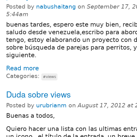
Posted by
nabushaitang
on
September 17, 2
5:44am
buenas tardes, espero este muy bien, recib
saludo desde venezuela,escribo para abor
tengo, estoy elaborando un proyecto con d
sobre búsqueda de parejas para perritos, y
siguiente.
Read more
Categories:
#views
Duda sobre views
Posted by
urubrianm
on
August 17, 2012 at
Buenas a todos,
Quiero hacer una lista con las ultimas ent
un icono , el título de la entrada, un brev