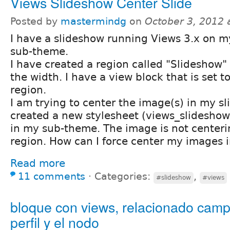
Views Slideshow Center Slide
Posted by
mastermindg
on
October 3, 2012 
I have a slideshow running Views 3.x on 
sub-theme.
I have created a region called "Slideshow"
the width. I have a view block that is set t
region.
I am trying to center the image(s) in my sl
created a new stylesheet (views_slideshow
in my sub-theme. The image is not centeri
region. How can I force center my images i
Read more
11 comments
⋅
Categories:
,
#slideshow
#views
bloque con views, relacionado camp
perfil y el nodo