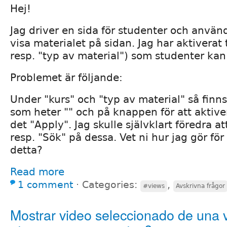
Hej!
Jag driver en sida för studenter och använd
visa materialet på sidan. Jag har aktiverat t
resp. "typ av material") som studenter kan 
Problemet är följande:
Under "kurs" och "typ av material" så finns
som heter "" och på knappen för att aktiver
det "Apply". Jag skulle självklart föredra at
resp. "Sök" på dessa. Vet ni hur jag gör för
detta?
Read more
1 comment
⋅
Categories:
,
#views
Avskrivna frågor
Mostrar video seleccionado de una 