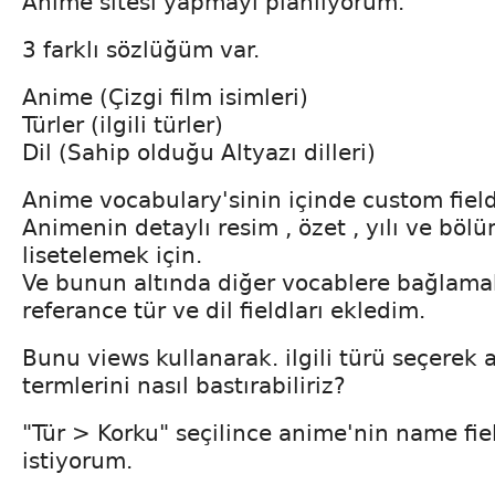
Anime sitesi yapmayı planlıyorum.
3 farklı sözlüğüm var.
Anime (Çizgi film isimleri)
Türler (ilgili türler)
Dil (Sahip olduğu Altyazı dilleri)
Anime vocabulary'sinin içinde custom field
Animenin detaylı resim , özet , yılı ve bölü
lisetelemek için.
Ve bunun altında diğer vocablere bağlama
referance tür ve dil fieldları ekledim.
Bunu views kullanarak. ilgili türü seçerek
termlerini nasıl bastırabiliriz?
"Tür > Korku" seçilince anime'nin name fiel
istiyorum.