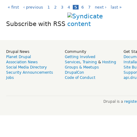
« first
‹ previous
1
2
3
4
5
6
7
next ›
last »
Subscribe with RSS
Drupal News
Community
Get St
Planet Drupal
Getting Involved
Docume
Association News
Services
,
Training
&
Hosting
Install
Social Media Directory
Groups & Meetups
Site Bu
Security Announcements
DrupalCon
Suppor
Jobs
Code of Conduct
api.dru
Drupal is a
regist