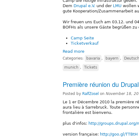
Camp die nötige Infrastruktur geben.
Dem
Drupal e.V.
und der
LMU
wollen w
gute Kooperation/Zusammenarbeit au
Wir freuen uns Euch am 03.12. und 04.
BOFHs als unsere Gäste begrüßen zu 
Camp Seite
Ticketverkauf
Read more
Categories:
bavaria
,
bayern
,
Deutsc
munich
,
Tickets
Première réunion du Drupa
Posted by
RalfZosel
on
November 18, 20
Le 1 er Décembre 2010 la première ré
aura lieu à Sarrebruck. Toute personn
frontalière est bienvenu.
plus d'infos:
http://groups.drupal.org
version française:
http://goo.gl/TTBtH