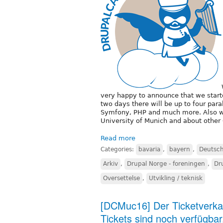
very happy to announce that we starte
two days there will be up to four par
Symfony, PHP and much more. Also we
University of Munich and about othe
Read more
Categories:
bavaria
,
bayern
,
Deutsc
Arkiv
,
Drupal Norge - foreningen
,
Dr
Oversettelse
,
Utvikling / teknisk
[DCMuc16] Der Ticketverkau
Tickets sind noch verfügbar