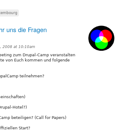
xembourg
hr uns die Fragen
, 2008 at 10:10am
eeting zum Drupal-Camp veranstalten
eute von Euch kommen und folgende
DrupalCamp teilnehmen?
einschaften)
Drupal-Hotel?)
mp beteiligen? (Call for Papers)
fiziellen Start?