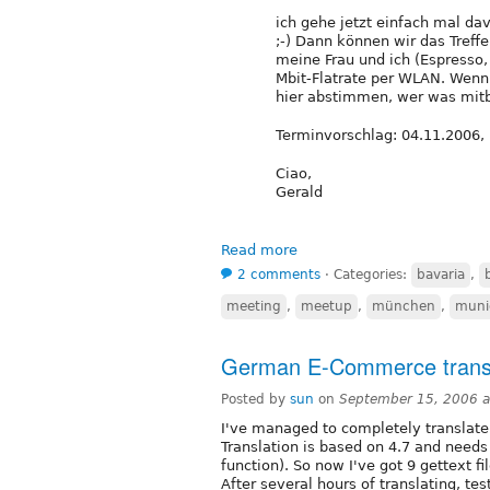
ich gehe jetzt einfach mal da
;-) Dann können wir das Treff
meine Frau und ich (Espresso, 
Mbit-Flatrate per WLAN. Wenn
hier abstimmen, wer was mitbr
Terminvorschlag: 04.11.2006, 
Ciao,
Gerald
Read more
2 comments
⋅
Categories:
bavaria
,
meeting
,
meetup
,
münchen
,
muni
German E-Commerce transl
Posted by
sun
on
September 15, 2006 
I've managed to completely transla
Translation is based on 4.7 and needs 
function). So now I've got 9 gettext fi
After several hours of translating, tes