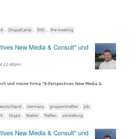
nd
,
DrupalCamp
,
DVC
,
Pre-meeting
ectives New Media & Consult" und
at 12:40pm
mich und meine Firma "8-Perspectives New Media &
eutschland
,
Germany
,
gruppentreffen
,
job
,
ch
,
Skype
,
Telefon
,
Treffen
,
vorstellung
ectives New Media & Consult" und