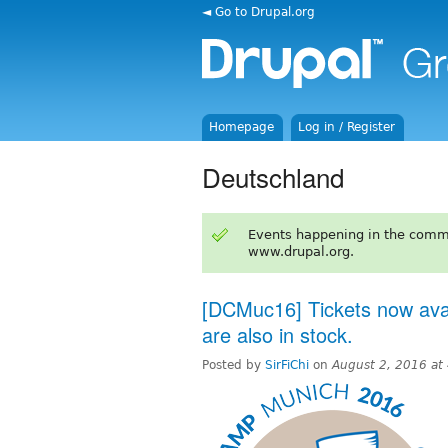
◄ Go to Drupal.org
Homepage
Log in / Register
Deutschland
Events happening in the comm
www.drupal.org.
[DCMuc16] Tickets now avai
are also in stock.
Posted by
SirFiChi
on
August 2, 2016 at