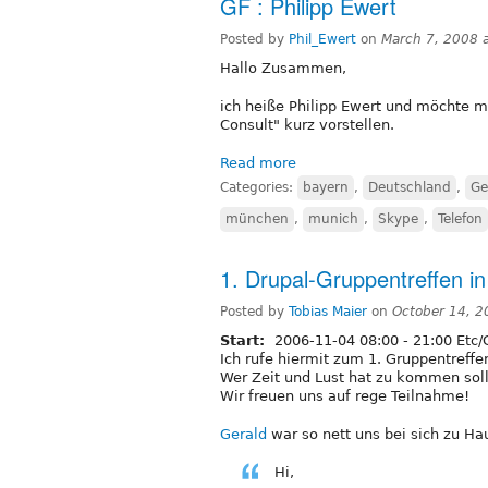
GF : Philipp Ewert
Posted by
Phil_Ewert
on
March 7, 2008 
Hallo Zusammen,
ich heiße Philipp Ewert und möchte 
Consult" kurz vorstellen.
Read more
Categories:
bayern
,
Deutschland
,
Ge
münchen
,
munich
,
Skype
,
Telefon
1. Drupal-Gruppentreffen 
Posted by
Tobias Maier
on
October 14, 2
Start:
2006-11-04
08:00
-
21:00
Etc
Ich rufe hiermit zum 1. Gruppentreffe
Wer Zeit und Lust hat zu kommen soll
Wir freuen uns auf rege Teilnahme!
Gerald
war so nett uns bei sich zu Ha
Hi,