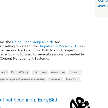
Compo
4SPO
We, the
Drupal User Group Munich
, are
d selling tickets for the
Drupalcamp Munich 2016
. On
allel session tracks and two BOFHs about Drupal,
're looking forward to several sessions presented by
r Content Management Systems.
hland
,
DrupalCamp
,
Germany
,
münchen
,
munich
,
upal Norge - styremøtereferater
,
Generelt
,
Håndbok
,
f hat begonnen. EarlyBird-
.