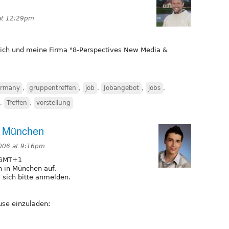
at 12:29pm
mich und meine Firma "8-Perspectives New Media &
rmany
,
gruppentreffen
,
job
,
Jobangebot
,
jobs
,
,
Treffen
,
vorstellung
in München
006 at 9:16pm
/GMT+1
n in München auf.
 sich bitte anmelden.
use einzuladen: