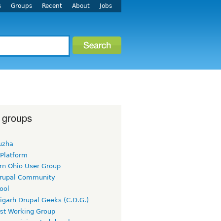
s
Groups
Recent
About
Jobs
 groups
uzha
 Platform
rn Ohio User Group
rupal Community
ool
igarh Drupal Geeks (C.D.G.)
rst Working Group