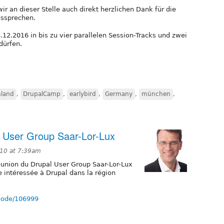
ir an dieser Stelle auch direkt herzlichen Dank für die
ssprechen.
12.2016 in bis zu vier parallelen Session-Tracks und zwei
dürfen.
hland
,
DrupalCamp
,
earlybird
,
Germany
,
münchen
,
l User Group Saar-Lor-Lux
10 at 7:39am
union du Drupal User Group Saar-Lor-Lux
e intéressée à Drupal dans la région
/node/106999