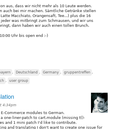
von aus, dass wir nicht mehr als 10 Leute werden.
en auch bei mir machen. Sämtliche Getränke stellen
Latte Macchiato, Orangensaft, Tee...) plus die 16
 jeder was mitbringt zum Schmausen, und wir uns
ingt, dann haben wir auch einen tollen Brunch.
10:00 Uhr bis open end :-)
bayern
,
Deutschland
,
Germany
,
gruppentreffen
,
ch
,
user group
ation
at 4:34pm
te E-Commerce modules to German.
a one-liner-patch to cart.module (missing t()-
les and 1 mini patch I'd like to contribute.
ting and translating I don't want to create one issue for