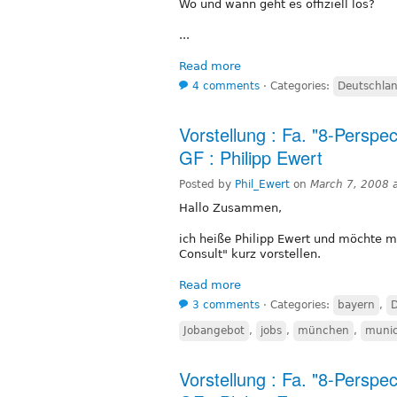
Wo und wann geht es offiziell los?
...
Read more
4 comments
⋅
Categories:
Deutschla
Vorstellung : Fa. "8-Persp
GF : Philipp Ewert
Posted by
Phil_Ewert
on
March 7, 2008 
Hallo Zusammen,
ich heiße Philipp Ewert und möchte 
Consult" kurz vorstellen.
Read more
3 comments
⋅
Categories:
bayern
,
D
Jobangebot
,
jobs
,
münchen
,
muni
Vorstellung : Fa. "8-Persp