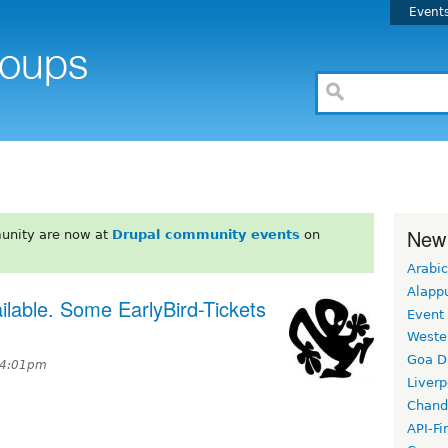
Event
New
unity are now at
Drupal community events
on
Arabic
Alapp
lable. Some EarlyBird-Tickets
Event
Weste
Goa D
 4:01pm
Liverp
Chand
API-Fi