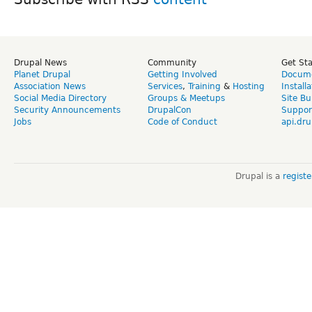
Drupal News
Community
Get St
Planet Drupal
Getting Involved
Docume
Association News
Services
,
Training
&
Hosting
Install
Social Media Directory
Groups & Meetups
Site Bu
Security Announcements
DrupalCon
Suppor
Jobs
Code of Conduct
api.dru
Drupal is a
regist