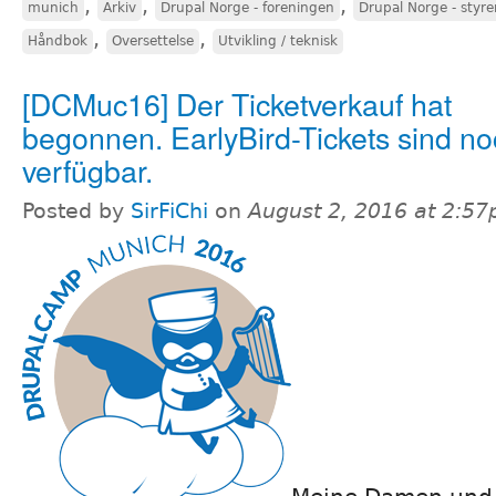
,
,
,
munich
Arkiv
Drupal Norge - foreningen
Drupal Norge - styr
,
,
Håndbok
Oversettelse
Utvikling / teknisk
[DCMuc16] Der Ticketverkauf hat
begonnen. EarlyBird-Tickets sind n
verfügbar.
Posted by
SirFiChi
on
August 2, 2016 at 2:5