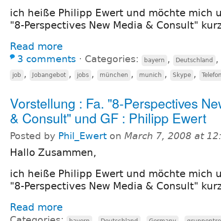
ich heiße Philipp Ewert und möchte mich 
"8-Perspectives New Media & Consult" kurz
Read more
3 comments
⋅
Categories:
,
bayern
Deutschland
,
,
,
,
,
,
job
Jobangebot
jobs
münchen
munich
Skype
Telefo
Vorstellung : Fa. "8-Perspectives N
& Consult" und GF : Philipp Ewert
Posted by
Phil_Ewert
on
March 7, 2008 at 1
Hallo Zusammen,
ich heiße Philipp Ewert und möchte mich 
"8-Perspectives New Media & Consult" kurz
Read more
Categories:
,
,
,
bayern
Deutschland
Germany
gruppentre