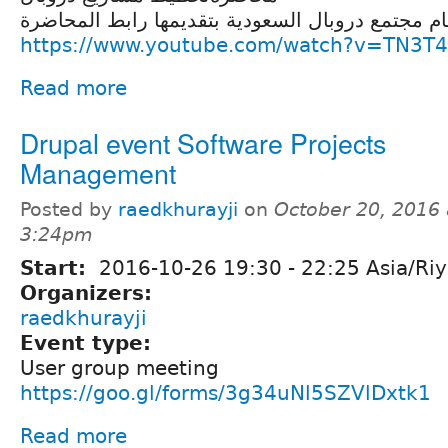
ام مجتمع دروبال السعودية بتقديمها رابط المحاضرة
https://www.youtube.com/watch?v=TN3T4
Read more
Drupal event Software Projects
Management
Posted by
raedkhurayji
on
October 20, 2016 
3:24pm
Start:
2016-10-26
19:30
-
22:25
Asia/Ri
Organizers:
raedkhurayji
Event type:
User group meeting
https://goo.gl/forms/3g34uNl5SZVlDxtk1
Read more