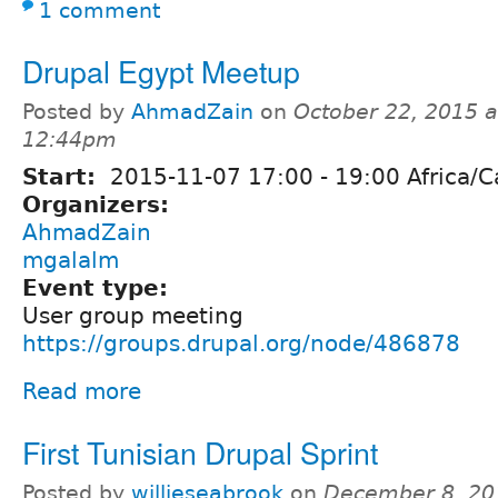
1 comment
Drupal Egypt Meetup
Posted by
AhmadZain
on
October 22, 2015 a
12:44pm
Start:
2015-11-07
17:00
-
19:00
Africa/C
Organizers:
AhmadZain
mgalalm
Event type:
User group meeting
https://groups.drupal.org/node/486878
Read more
First Tunisian Drupal Sprint
Posted by
willieseabrook
on
December 8, 20