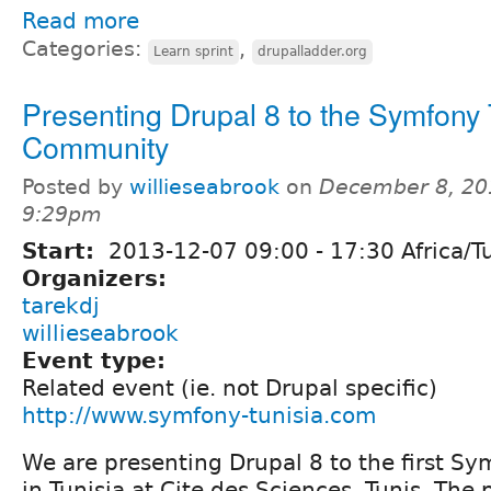
Read more
Categories:
,
Learn sprint
drupalladder.org
Presenting Drupal 8 to the Symfony 
Community
Posted by
willieseabrook
on
December 8, 20
9:29pm
Start:
2013-12-07
09:00
-
17:30
Africa/T
Organizers:
tarekdj
willieseabrook
Event type:
Related event (ie. not Drupal specific)
http://www.symfony-tunisia.com
We are presenting Drupal 8 to the first S
in Tunisia at Cite des Sciences, Tunis. The 