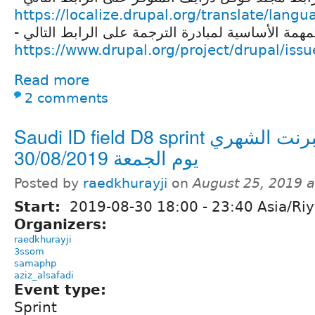
https://localize.drupal.org/translate/langu
https://www.drupal.org/project/drupal/is
Read more
2 comments
Saudi ID field D8 sprint السبرنت الشهري
يوم الجمعة 30/08/2019
Posted by
raedkhurayji
on
August 25, 2019 
Start:
2019-08-30
18:00
-
23:40
Asia/Ri
Organizers:
raedkhurayji
3ssom
samaphp
aziz_alsafadi
Event type:
Sprint