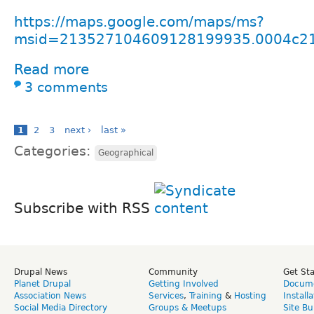
https://maps.google.com/maps/ms?
msid=213527104609128199935.0004c2
Read more
3 comments
1
2
3
next ›
last »
Categories:
Geographical
Subscribe with RSS
Drupal News
Community
Get St
Planet Drupal
Getting Involved
Docume
Association News
Services
,
Training
&
Hosting
Install
Social Media Directory
Groups & Meetups
Site Bu