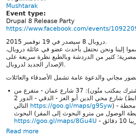
Mushtarak
Event type:
Drupal 8 Release Party
https://www.facebook.com/events/10922
دروبال 8 سيصدر في 19 نوفمبر 2015.
إنضموا إلينا ونحن نحتفل بأحدث عضو في عائلة دروبال
مصرية؛ كثير من الدردشة وبالطبع نظرة سريعة على
الإصدار الجديد لدروبال.
العنوان (مساحة مشترك بمكتب متُون): 37 شارع عمان - متفرع من
شارع محي الدين أبو العز - الدقي - الدور 2 (خريطة المقر على الرابط
التالي
https://goo.gl/maps/g9Syw
) - أقرب محطة مترو محطة
وث (خريطة الوصول من مترو البحوث إلى المقر
https://goo.gl/maps/8Gu4U
Read more