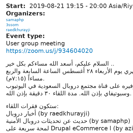
Start:
2019-08-21
19:15
-
20:00
Asia/Ri
Organizers:
samaphp
3ssom
raedkhurayji
Event type:
User group meeting
https://zoom.us/j/934604020
السلام عليكم، أسعد الله مساءكم بكل خير ..
موعدنا في اللقاء الشهري يوم الأربعاء ٢٨ أغسطس الساعة السابعة والربع
مساءاً (٧:١٥م).
فيره على قناة مجتمع دروبال السعودية في اليوتيوب
وسبوتيفاي بإذن الله. مدة اللقاء ٣٠ دقيقة بإذن الله.
ستكون فقرات اللقاء:
أخبار دروبال (by raedkhurayji)
حديث عن تحديثات دروبال الأمنية (by samaphp)
لمحة سريعة على Drupa