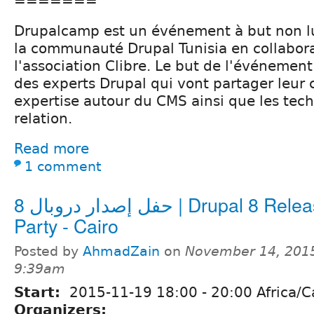
=======
Drupalcamp est un événement à but non lu
la communauté Drupal Tunisia en collabor
l'association Clibre. Le but de l'événemen
des experts Drupal qui vont partager leur
expertise autour du CMS ainsi que les tec
relation.
Read more
1 comment
حفل إصدار دروبال 8 | Drupal 8 Release
Party - Cairo
Posted by
AhmadZain
on
November 14, 2015
9:39am
Start:
2015-11-19
18:00
-
20:00
Africa/C
Organizers: