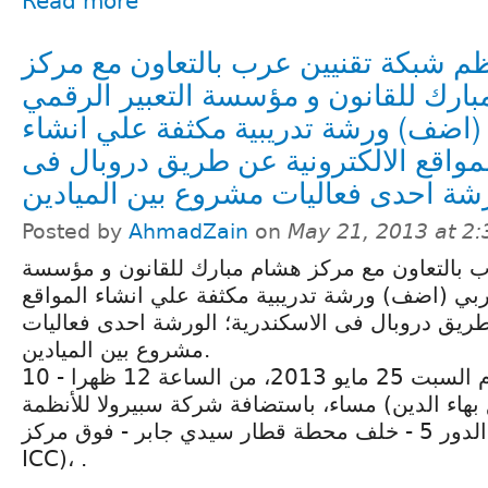
Read more
ظم شبكة تقنيين عرب بالتعاون مع مركز
ارك للقانون و مؤسسة التعبير الرقمي
(اضف) ورشة تدريبية مكثفة علي انشاء
مواقع الالكترونية عن طريق دروبال فى
Posted by
AhmadZain
on
May 21, 2013 at 2
ب بالتعاون مع مركز هشام مبارك للقانون و مؤسسة
عربي (اضف) ورشة تدريبية مكثفة علي انشاء المواقع
 طريق دروبال فى الاسكندرية؛ الورشة احدى فعاليات
مشروع بين الميادين.
ستعقد الورشة يوم السبت 25 مايو 2013، من الساعة 12 ظهرا - 10
مساء، باستضافة شركة سبيرولا للأنظمة (العنوان: 32 شارع بهاء الدين
الغتوري، سموحة - الدور 5 - خلف محطة قطار سيدي جابر - فوق مركز
ICC)، .