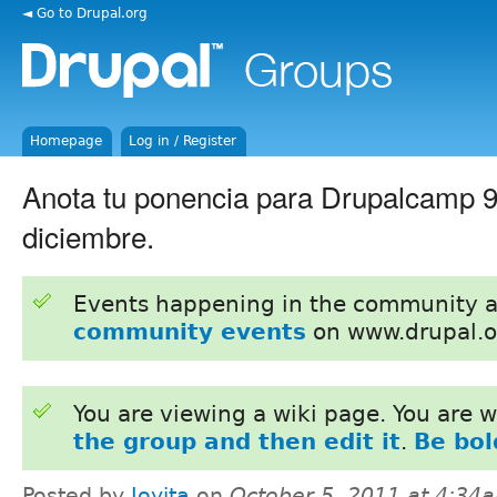
◄ Go to Drupal.org
Homepage
Log in / Register
Anota tu ponencia para Drupalcamp 9
diciembre.
Events happening in the community 
community events
on www.drupal.o
You are viewing a wiki page. You are
the group and then edit it
.
Be bol
Posted by
Joyita
on
October 5, 2011 at 4:34