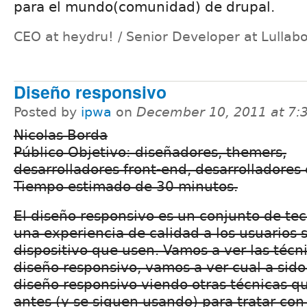
para el mundo(comunidad) de drupal.
CEO at heydru! / Senior Developer at Lullabo
Diseño responsivo
Posted by
ipwa
on
December 10, 2011 at 7
Nicolas Borda
Público Objetivo: diseñadores, themers,
desarrolladores front-end, desarrolladores 
Tiempo estimado de 30 minutos.
El diseño responsivo es un conjunto de tec
una experiencia de calidad a los usuarios s
dispositivo que usen. Vamos a ver las técn
diseño responsivo, vamos a ver cual a sido
diseño responsivo viendo otras técnicas q
antes (y se siguen usando) para tratar con