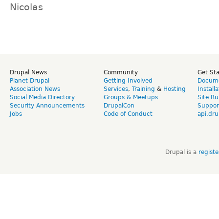
Nicolas
Drupal News
Community
Get St
Planet Drupal
Getting Involved
Docume
Association News
Services
,
Training
&
Hosting
Install
Social Media Directory
Groups & Meetups
Site Bu
Security Announcements
DrupalCon
Suppor
Jobs
Code of Conduct
api.dru
Drupal is a
regist