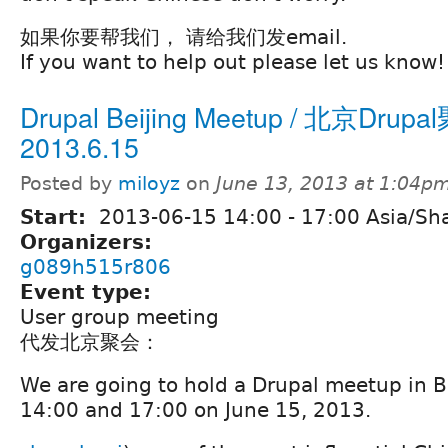
如果你要帮我们， 请给我们发email.
If you want to help out please let us know!
Drupal Beijing Meetup / 北京Drup
2013.6.15
Posted by
miloyz
on
June 13, 2013 at 1:04p
Start:
2013-06-15
14:00
-
17:00
Asia/Sh
Organizers:
g089h515r806
Event type:
User group meeting
代发北京聚会：
We are going to hold a Drupal meetup in 
14:00 and 17:00 on June 15, 2013.