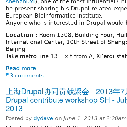
shenzhuxi
), one of the most influential Ch
be present sharing his Drupal-related expe
European Bioinformatics Institute.
Anyone who is interested in Drupal would
Location
：Room 1308, Building Four, Hu
International Center, 10th Street of Shangd
Beijing
Take metro line 13. Exit from A, Xi'erqi stat
Read more
3 comments
上海Drupal协同贡献聚会 - 2013年7
Drupal contribute workshop SH - Jul
2013
Posted by
dydave
on
June 1, 2013 at 2:20am