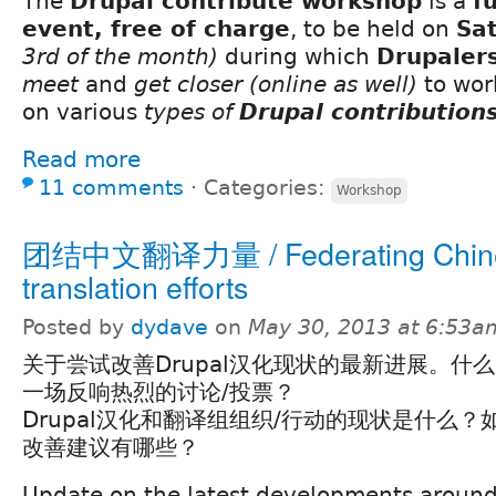
The
Drupal contribute workshop
is a
f
event, free of charge
, to be held on
Sa
3rd of the month)
during which
Drupaler
meet
and
get closer
(online as well)
to wor
on various
types of
Drupal contribution
Read more
11 comments
⋅
Categories:
Workshop
团结中文翻译力量 / Federating Chin
translation efforts
Posted by
dydave
on
May 30, 2013 at 6:53a
关于尝试改善Drupal汉化现状的最新进展。什
一场反响热烈的讨论/投票？
Drupal汉化和翻译组组织/行动的现状是什么
改善建议有哪些？
Update on the latest developments around