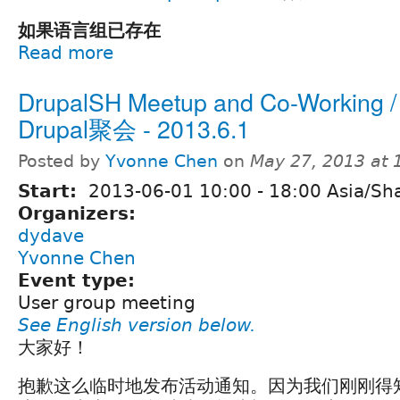
如果语言组已存在
Read more
DrupalSH Meetup and Co-Working
Drupal聚会 - 2013.6.1
Posted by
Yvonne Chen
on
May 27, 2013 at
Start:
2013-06-01
10:00
-
18:00
Asia/Sh
Organizers:
dydave
Yvonne Chen
Event type:
User group meeting
See English version below.
大家好！
抱歉这么临时地发布活动通知。因为我们刚刚得知有