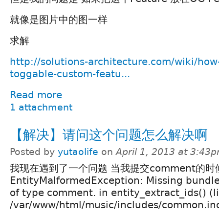
就像是图片中的图一样
求解
http://solutions-architecture.com/wiki/ho
toggable-custom-featu...
Read more
1 attachment
【解决】请问这个问题怎么解决啊
Posted by
yutaolife
on
April 1, 2013 at 3:43
我现在遇到了一个问题 当我提交comment的时
EntityMalformedException: Missing bundle
of type comment. in entity_extract_ids() (l
/var/www/html/music/includes/common.inc