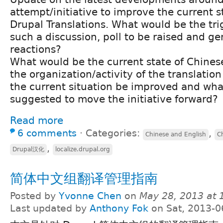
attempt/initiative to improve the current s
Drupal Translations. What would be the tri
such a discussion, poll to be raised and g
reactions?
What would be the current state of Chines
the organization/activity of the translati
the current situation be improved and wha
suggested to move the initiative forward?
Read more
6 comments
⋅
Categories:
,
Chinese and English
C
,
Drupal汉化
localize.drupal.org
简体中文组翻译管理指南
Posted by
Yvonne Chen
on
May 28, 2013 at
Last updated by
Anthony Fok
on Sat, 2013-0