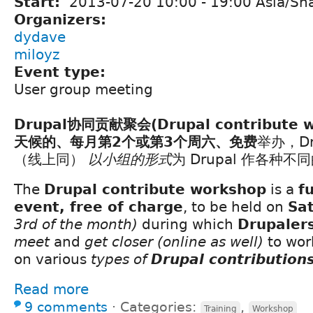
Start:
2013-07-20
10:00
-
19:00
Asia/Sh
Organizers:
dydave
miloyz
Event type:
User group meeting
Drupal协同贡献聚会(Drupal contribute w
天候的、每月第2个或第3个周六、免费
举办，Dr
（线上同）
以小组的形式
为 Drupal 作各种不
The
Drupal contribute workshop
is a
f
event, free of charge
, to be held on
Sa
3rd of the month)
during which
Drupaler
meet
and
get closer
(online as well)
to wor
on various
types of
Drupal contribution
Read more
9 comments
⋅
Categories:
,
Training
Workshop