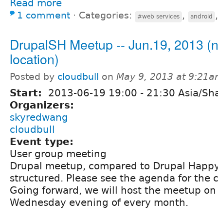
Read more
1 comment
⋅
Categories:
,
#web services
android
DrupalSH Meetup -- Jun.19, 2013 (
location)
Posted by
cloudbull
on
May 9, 2013 at 9:21
Start:
2013-06-19
19:00
-
21:30
Asia/Sh
Organizers:
skyredwang
cloudbull
Event type:
User group meeting
Drupal meetup, compared to Drupal Happy
structured. Please see the agenda for the
Going forward, we will host the meetup on
Wednesday evening of every month.