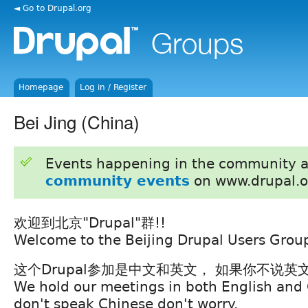
◄ Go to Drupal.org
Homepage
Log in / Register
Bei Jing (China)
Events happening in the community 
community events
on www.drupal.o
欢迎到北京"Drupal"群!!
Welcome to the Beijing Drupal Users Grou
这个Drupal参加是中文和英文， 如果你不说英
We hold our meetings in both English and 
don't speak Chinese don't worry.