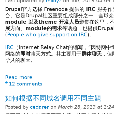
Last updated by
miloyz
on Tue, 2013-04-09 
Drupal官方选择 Freenode 提供的
IRC
服务作
台。它是Drupal社区重要组成部分之一，全球
module 以及theme 开发人员
聚集在这里，
展方向
、
module的需求
等话题，也提供Drup
(
People who give support on IRC
)。
IRC
（Internet Relay Chat的缩写，“因
网络的
即时
聊天方式。其主要用于
群体聊天
，但
个人
的聊天。
Read more
12 comments
如何根据不同域名调用不同主题
Posted by
cedarer
on
March 28, 2013 at 1: