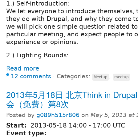
1.) Self-introduction:
We let everyone to introduce themselves, 
they do with Drupal, and why they come to
we will pick one simple question related to
particular meeting, and expect people to o
experience or opinions.
2.) Lighting Rounds:
Read more
12 comments
⋅
Categories:
,
Meetup
meetup
2013年5月18日 北京Think in Drup
会（免费）第8次
Posted by
g089h515r806
on
May 5, 2013 at
Start:
2013-05-18
14:00
-
17:00
UTC
Event type: