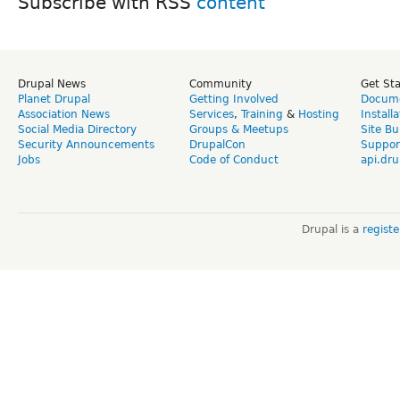
Subscribe with RSS
Drupal News
Community
Get St
Planet Drupal
Getting Involved
Docume
Association News
Services
,
Training
&
Hosting
Install
Social Media Directory
Groups & Meetups
Site Bu
Security Announcements
DrupalCon
Suppor
Jobs
Code of Conduct
api.dru
Drupal is a
regist