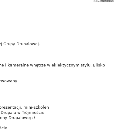
j Grupy Drupalowej.
szne i kameralne wnętrze w eklektycznym stylu. Blisko
erwowany.
prezentacji, mini-szkoleń
 Drupala w Trójmieście
ceny Drupalowej ;)
ście