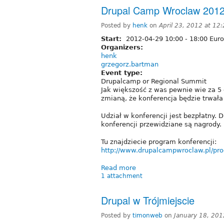
Drupal Camp Wroclaw 2012
Posted by
henk
on
April 23, 2012 at 1
Start:
2012-04-29
10:00
-
18:00
Euro
Organizers:
henk
grzegorz.bartman
Event type:
Drupalcamp or Regional Summit
Jak większość z was pewnie wie za 5
zmianą, że konferencja będzie trwała
Udział w konferencji jest bezpłatny. 
konferencji przewidziane są nagrody.
Tu znajdziecie program konferencji:
http://www.drupalcampwroclaw.pl/pr
Read more
1 attachment
Drupal w Trójmiejscie
Posted by
timonweb
on
January 18, 20