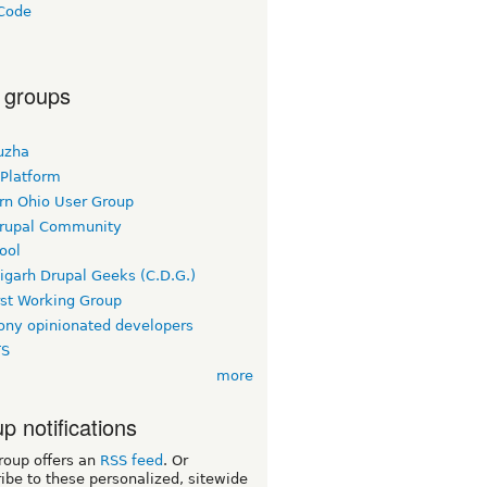
Code
a
 groups
uzha
 Platform
rn Ohio User Group
rupal Community
ool
igarh Drupal Geeks (C.D.G.)
rst Working Group
ny opinionated developers
TS
more
p notifications
roup offers an
RSS feed
. Or
ibe to these personalized, sitewide