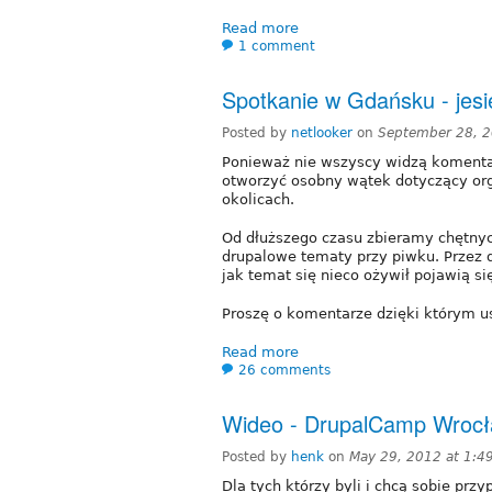
Read more
1 comment
Spotkanie w Gdańsku - jes
Posted by
netlooker
on
September 28, 2
Ponieważ nie wszyscy widzą komenta
otworzyć osobny wątek dotyczący org
okolicach.
Od dłuższego czasu zbieramy chętnych
drupalowe tematy przy piwku. Przez d
jak temat się nieco ożywił pojawią si
Proszę o komentarze dzięki którym us
Read more
26 comments
Wideo - DrupalCamp Wroc
Posted by
henk
on
May 29, 2012 at 1:
Dla tych którzy byli i chcą sobie prz