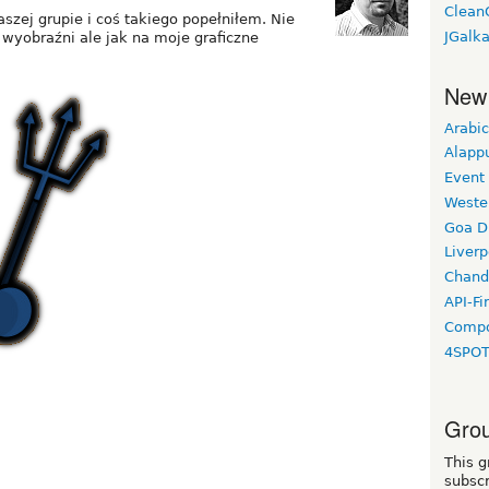
Clean
zej grupie i coś takiego popełniłem. Nie
JGalk
 wyobraźni ale jak na moje graficzne
New
Arabic
Alapp
Event
Weste
Goa D
Liverp
Chand
API-Fi
Compo
4SPO
Grou
This g
subscr