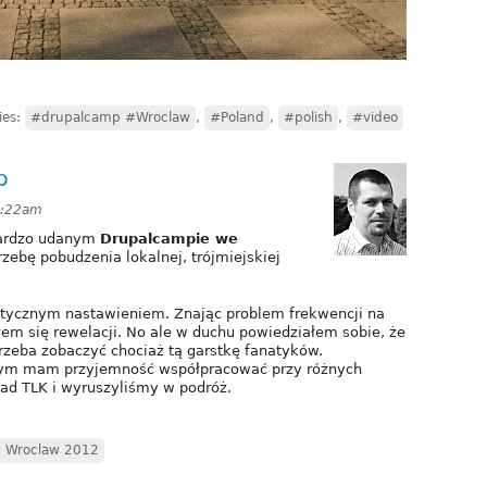
ies:
#drupalcamp #Wroclaw
,
#Poland
,
#polish
,
#video
p
6:22am
bardzo udanym
Drupalcampie we
ebę pobudzenia lokalnej, trójmiejskiej
ptycznym nastawieniem. Znając problem frekwencji na
em się rewelacji. No ale w duchu powiedziałem sobie, że
rzeba zobaczyć chociaż tą garstkę fanatyków.
órym mam przyjemność współpracować przy różnych
ład TLK i wyruszyliśmy w podróż.
 Wroclaw 2012