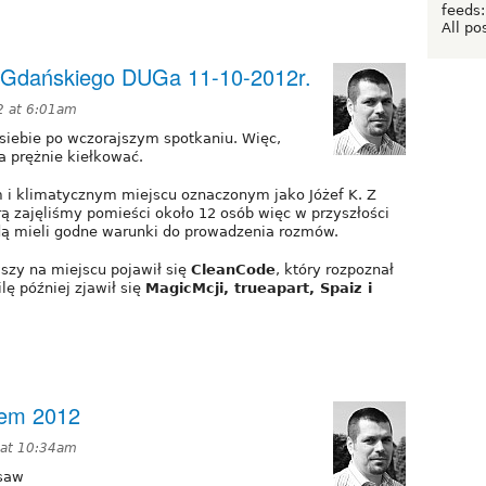
feeds:
All po
ia Gdańskiego DUGa 11-10-2012r.
2 at 6:01am
siebie po wczorajszym spotkaniu. Więc,
a prężnie kiełkować.
m i klimatycznym miejscu oznaczonym jako Jóżef K. Z
ą zajęliśmy pomieści około 12 osób więc w przyszłości
ędą mieli godne warunki do prowadzenia rozmów.
szy na miejscu pojawił się
CleanCode
, który rozpoznał
lę później zjawił się
MagicMcji, trueapart, Spaiz i
lem 2012
 at 10:34am
rsaw