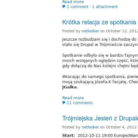
Read more
1 comment
⋅
1 attachment
Krótka relacja ze spotkan
Posted by
netlooker
on
October 12, 201
Jeszcze rozbudzam się i dochodzę do 
stało się Drupal w Trójmieście zaczyn
Spotkanie odbyło się w bardzo fajny
moich wstępnych oględzin część, któr
gdy dołączą do Nas kolejni chętni b
Wracając do samego spotkania, pierw
moją szukającą Józefa.K facjatę. Chwi
JGalka
.
Read more
11 comments
Trójmiejska Jesień z Drupa
Posted by
netlooker
on
October 4, 2012
Start:
2012-10-11 19:00 Europe/Wa