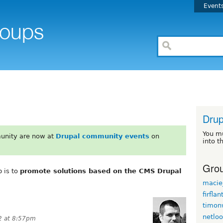
Event
Drup
You m
unity are now at
Drupal community events
on
into t
Grou
p is to
promote solutions based on the CMS Drupal
maciej
firflan
timon
netlo
2 at 8:57pm