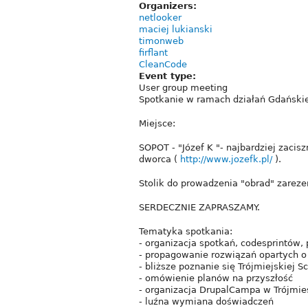
Organizers:
netlooker
maciej lukianski
timonweb
firflant
CleanCode
Event type:
User group meeting
Spotkanie w ramach działań Gdańskie
Miejsce:
SOPOT - "Józef K "- najbardziej zaci
dworca (
http://www.jozefk.pl/
).
Stolik do prowadzenia "obrad" zarez
SERDECZNIE ZAPRASZAMY.
Tematyka spotkania:
- organizacja spotkań, codesprintów, 
- propagowanie rozwiązań opartych o
- bliższe poznanie się Trójmiejskiej S
- omówienie planów na przyszłość
- organizacja DrupalCampa w Trójmie
- luźna wymiana doświadczeń