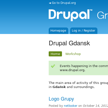
◄ Go to Drupal.org
Homepage
Log in / Register
Drupal Gdansk
Home
Workshop
Events happening in the comm
www.drupal.org.
The main area of activity of this grou
in
Gdańsk
and surroundings.
Logo Grupy
Posted by
netlooker
on
October 14, 201