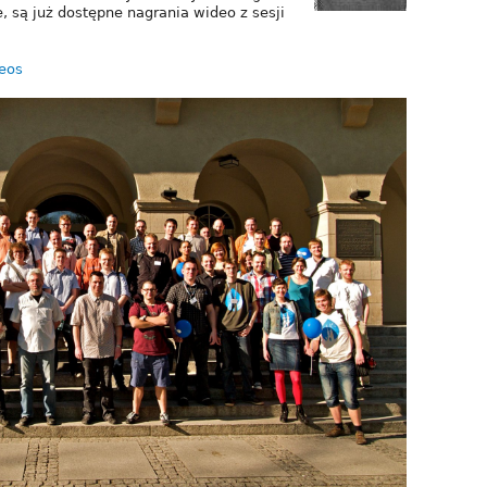
e, są już dostępne nagrania wideo z sesji
eos