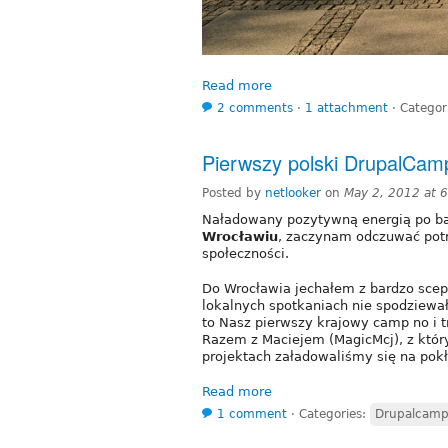
Read more
2 comments
⋅
1 attachment
⋅
Categor
Pierwszy polski DrupalCam
Posted by
netlooker
on
May 2, 2012 at 
Naładowany pozytywną energią po 
Wrocławiu
, zaczynam odczuwać potrz
społeczności.
Do Wrocławia jechałem z bardzo sce
lokalnych spotkaniach nie spodziewał
to Nasz pierwszy krajowy camp no i t
Razem z Maciejem (MagicMcj), z kt
projektach załadowaliśmy się na pok
Read more
1 comment
⋅
Categories:
Drupalcamp