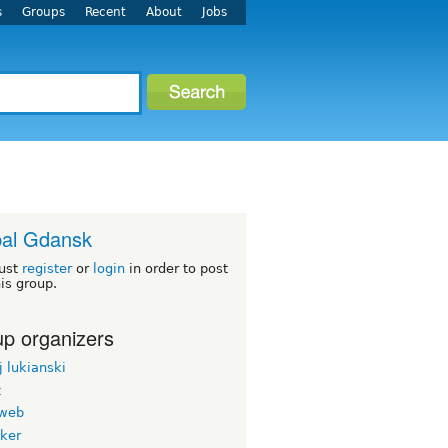
s
Groups
Recent
About
Jobs
al Gdansk
ust
register
or
login
in order to post
his group.
p organizers
 lukianski
t
web
oker