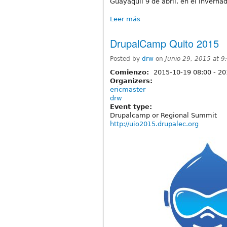
Guayaquil 9 de abril, en el Inverna
Leer más
DrupalCamp Quito 2015
Posted by
drw
on
Junio 29, 2015 at 
Comienzo:
2015-10-19 08:00
-
20
Organizers:
ericmaster
drw
Event type:
Drupalcamp or Regional Summit
http://uio2015.drupalec.org