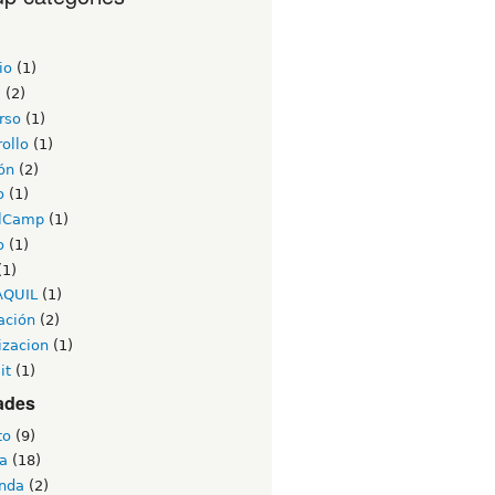
io
(1)
a
(2)
rso
(1)
ollo
(1)
ón
(2)
o
(1)
lCamp
(1)
o
(1)
(1)
AQUIL
(1)
ación
(2)
izacion
(1)
it
(1)
ades
to
(9)
a
(18)
nda
(2)