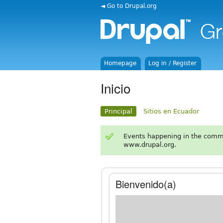
◄ Go to Drupal.org
Homepage
Log in / Register
Inicio
Principal
Sitios en Ecuador
Events happening in the comm
www.drupal.org.
Bienvenido(a)