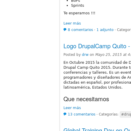
BoFs
Sprints
Te esperamos !!!
Leer más
8 comentarios
⋅
1 adjunto
⋅
Categor
Logo DrupalCamp Quito 
Posted by
drw
on
Mayo 25, 2015 at 
En Octubre 2015 la comunidad de Dr
Drupal Camp Quito 2015. Durante tr
conferencias y talleres. Es un eve
programadores y diseñadores de Amé
dictadas en español, por profesion
latinoamérica, Estados Unidos.
Que necesitamos
Leer más
13 comentarios
⋅
Categorías:
#dru
Global Training Day en Qu