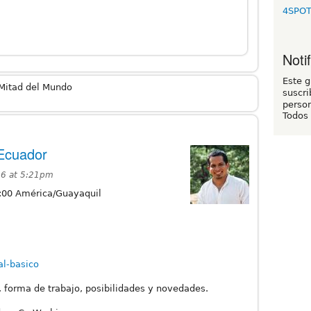
4SPO
Noti
Este 
 Mitad del Mundo
suscri
person
Todos
 Ecuador
16 at 5:21pm
:00
América/Guayaquil
al-basico
 forma de trabajo, posibilidades y novedades.