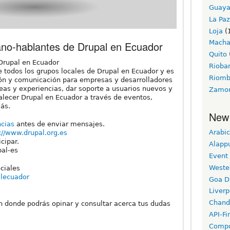
Guaya
La Paz
Loja
(
Macha
ano-hablantes de Drupal en Ecuador
Quito
 Drupal en Ecuador
Riob
e todos los grupos locales de Drupal en Ecuador y es
Riom
ión y comunicación para empresas y desarrolladores
deas y experiencias, dar soporte a usuarios nuevos y
Zamo
lecer Drupal en Ecuador a través de eventos,
más.
New
ncias
antes de enviar mensajes.
Arabic
://www.drupal.org.es
cipar.
Alapp
pal-es
Event
Weste
ciales
lecuador
Goa D
Liverp
Chand
en donde podrás opinar y consultar acerca tus dudas
API-Fi
Compo