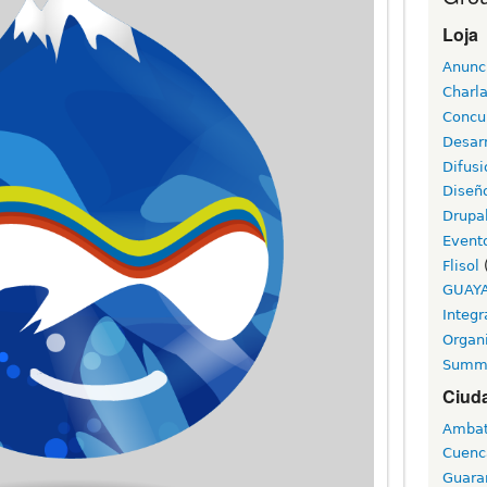
Loja
Anunc
Charl
Concu
Desarr
Difusi
Diseñ
Drupa
Event
Flisol
GUAY
Integr
Organ
Summ
Ciud
Amba
Cuenc
Guara