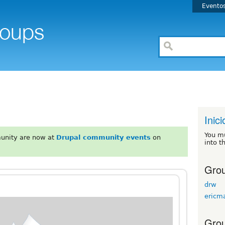
Evento
Inici
You m
unity are now at
Drupal community events
on
into t
Grou
drw
ericm
Grou