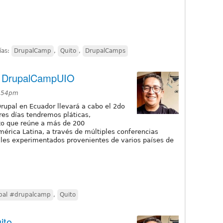
ías:
DrupalCamp
,
Quito
,
DrupalCamps
- DrupalCampUIO
4:54pm
upal en Ecuador llevará a cabo el 2do
es días tendremos pláticas,
nto que reúne a más de 200
rica Latina, a través de múltiples conferencias
ales experimentados provenientes de varios países de
pal #drupalcamp
,
Quito
ito