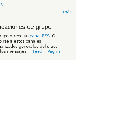
TS
más
ficaciones de grupo
grupo ofrece un
canal RSS
. O
birse a estos canales
alizados generales del sitio:
 los mensajes:
Feed
Página