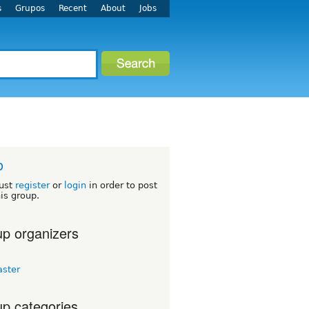
s
Grupos
Recent
About
Jobs
o
ust
register
or
login
in order to post
his group.
p organizers
aster
p categories