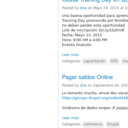
Posted by
drw
on
Mayo 19, 2015 at 
Una buena oportunidad para aprende
Training Day promovido por Nimbler
no deben perder esta oportunidad
Link de inscripción: bit.ly/1Gjfm9l
Fecha: Mayo 23, 2015
Hora: 9:00 AM a 4:00 PM
Evento Gratuito
Leer más
Categorías:
capacitación
,
GTD
,
tra
Pagar saldos Online
Posted by
drw
on
Septiembre 30, 20
Lo lamento mucho, envié dos veces
https://groups.drupal.org/node/444
Síndrome de dedos torpes :P jejeje
Leer más
Categorías:
commerce
,
Drupal