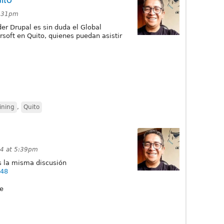
3:31pm
r Drupal es sin duda el Global
soft en Quito, quienes puedan asistir
ining
,
Quito
14 at 5:39pm
 la misma discusión
648
je