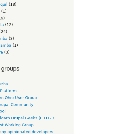
quil
(18)
(1)
19)
la
(12)
(24)
amba
(3)
bamba
(1)
ra
(3)
 groups
uzha
 Platform
rn Ohio User Group
rupal Community
ool
igarh Drupal Geeks (C.D.G.)
rst Working Group
ny opinionated developers