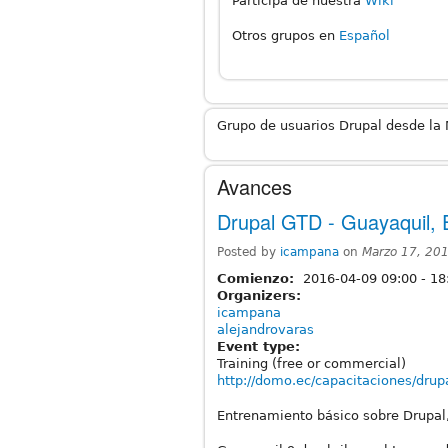
Participa de nuestra
Wiki
Otros grupos en
Español
Grupo de usuarios Drupal desde la
Avances
Drupal GTD - Guayaquil,
Posted by
icampana
on
Marzo 17, 20
Comienzo:
2016-04-09
09:00
-
18
Organizers:
icampana
alejandrovaras
Event type:
Training (free or commercial)
http://domo.ec/capacitaciones/drup
Entrenamiento básico sobre Drupal,