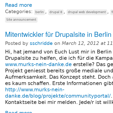
Read more
Categories:
,
,
,
berlin
drupal 8
drupal web development
f
Site announcement
Mitentwickler für Drupalsite in Berli
Posted by
sschridde
on
March 12, 2012 at 1
Hi, hat jemand von Euch Lust mir in Berlin 
Drupalsite zu helfen, die ich für die Ka
www.murks-nein-danke.de
erstelle? Das g
Projekt geniesst bereits große mediale und
Aufmerksamkeit. Das Konzept steht. Doch a
es kaum schaffen. Erste Informationen gibt
http://www.murks-nein-
danke.de/blog/projekte/communityportal/
Kontaktseite bei mir melden. Jede/r ist wi
Read more