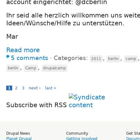
account eingerichtet: @dcberlin
Ihr seid alle herzlich willkommen uns weit
Ideen/Wünsche/Hilfe zu unterstützen.
Mar
Read more
5 comments
⋅
Categories:
,
,
2011
berlin
camp
,
,
berlin
Camp
drupalcamp
1
2
3
next ›
last »
Subscribe with RSS
Drupal News
Community
Get St
Planet Drupal
Getting Involved
Docume