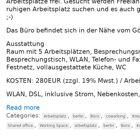
Arbeitsplätze frei. Gesucht werden Freelan
ruhigen Arbeitsplatz suchen und es auch
;-)
Das Büro befindet sich in der Nähe vom Gö
Ausstattung
Raum mit 5 Arbeitsplätzen, Besprechungs
Besprechungstisch, WLAN, Telefon- und Fax
Festnetz, vollausgestattete Küche, WC
KOSTEN: 280EUR (zzgl. 19% Mwst.) / Arbei
WLAN, DSL, inklusive Strom, Nebenkosten
Read more
Categories:
,
,
,
,
Arbeitsplatz
berlin
Büro
coworking
Kre
,
,
,
,
,
Shared office
Working Space
arbeitsplatz
berlin
Büro
K