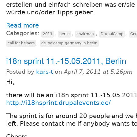
erstellen und einfach schreiben was er/si
würde und/oder Tipps geben.
Read more
Categories:
,
,
,
,
2011
berlin
chairman
DrupalCamp
Ge
,
call for helpers
drupalcamp germany in berlin
i18n sprint 11.-15.05.2011, Berlin
Posted by
kars-t
on
April 7, 2011 at 5:26pm
Hi,
there will be an i18n sprint 11.-15.05.2011
http://i18nsprint.drupalevents.de/
The sprint is for around 20 people and we
left. Please contact me if anybody wants to
Cheers,