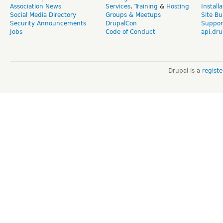
Association News
Services
,
Training
&
Hosting
Install
Social Media Directory
Groups & Meetups
Site Bu
Security Announcements
DrupalCon
Suppor
Jobs
Code of Conduct
api.dru
Drupal is a
regist