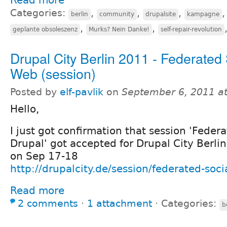
Categories:
,
,
,
berlin
community
drupalsite
kampagne
,
,
geplante obsoleszenz
Murks? Nein Danke!
self-repair-revolution
Drupal City Berlin 2011 - Federated 
Web (session)
Posted by
elf-pavlik
on
September 6, 2011 a
Hello,
I just got confirmation that session 'Feder
Drupal' got accepted for Drupal City Berli
on Sep 17-18
http://drupalcity.de/session/federated-soc
Read more
2 comments
⋅
1 attachment
⋅
Categories:
b