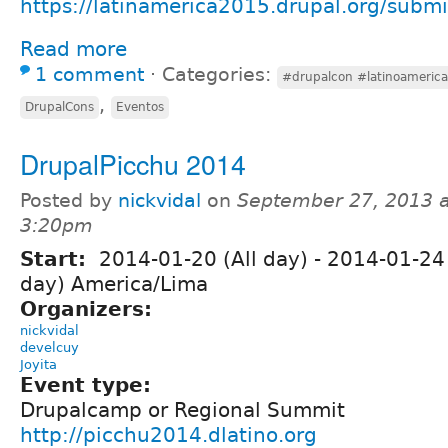
https://latinamerica2015.drupal.org/submi
Read more
1 comment
⋅
Categories:
#drupalcon #latinoamerica
,
DrupalCons
Eventos
DrupalPicchu 2014
Posted by
nickvidal
on
September 27, 2013 a
3:20pm
Start:
2014-01-20 (All day)
-
2014-01-24 
day) America/Lima
Organizers:
nickvidal
develcuy
Joyita
Event type:
Drupalcamp or Regional Summit
http://picchu2014.dlatino.org