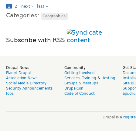
1
2
next ›
last »
Categories:
Geographical
Subscribe with RSS
Drupal News
Community
Get St
Planet Drupal
Getting Involved
Docume
Association News
Services
,
Training
&
Hosting
Install
Social Media Directory
Groups & Meetups
Site Bu
Security Announcements
DrupalCon
Suppor
Jobs
Code of Conduct
api.dru
Drupal is a
regist