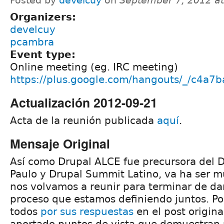
Posted by
develcuy
on
September 7, 2012 a
Organizers:
develcuy
pcambra
Event type:
Online meeting (eg. IRC meeting)
https://plus.google.com/hangouts/_/c4
Actualización 2012-09-21
Acta de la reunión publicada
aquí
.
Mensaje Original
Así como Drupal ALCE fue precursora del 
Paulo y Drupal Summit Latino, va ha ser 
nos volvamos a reunir para terminar de da
proceso que estamos definiendo juntos. Po
todos
por sus respuestas
en el post origin
aportado puntos de vista que demuestran