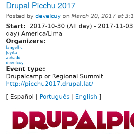
Drupal Picchu 2017
Posted by
develcuy
on
March 20, 2017 at 3
Start:
2017-10-30 (All day)
-
2017-11-03 
day) America/Lima
Organizers:
langelhc
Joyita
abhadd
develcuy
Event type:
Drupalcamp or Regional Summit
http://picchu2017.drupal.lat/
[ Español |
Português
|
English
]