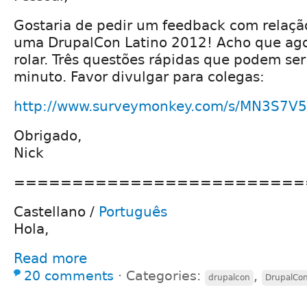
Gostaria de pedir um feedback com relação
uma DrupalCon Latino 2012! Acho que ago
rolar. Três questões rápidas que podem se
minuto. Favor divulgar para colegas:
http://www.surveymonkey.com/s/MN3S7V5
Obrigado,
Nick
=========================
Castellano /
Português
Hola,
Read more
20 comments
⋅
Categories:
,
drupalcon
DrupalCo