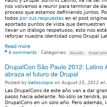
Paulo y Drupal Summit Latino, va ha ser 
nos volvamos a reunir para terminar de da
proceso que estamos definiendo juntos. Po
todos
por sus respuestas
en el post origin
aportado puntos de vista que demuestran
llevar un diálogo respetuoso, esto nos es
reforzar nuestra identidad como Drupal La
Read more
4 comments
⋅
Categories:
,
Discusión
Drupal Latin
DrupalCon São Paulo 2012: Latino 
abraza el futuro de Drupal
Posted by
betoscopio
on
August 15, 2012 at
Las DrupalCons de este año van a dar gra
pasos hacia adelante: No sólo se tendrá, po
DrupalCons en un solo año. Pero además, l