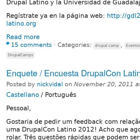
Drupal Latino y la Universidad de Guadalaj
Regístrate ya en la página web:
http://gdl
latino.org
Read more
15 comments
⋅
Categories:
,
drupal camp
Evento
DrupalCamps
Enquete / Encuesta DrupalCon Lati
Posted by
nickvidal
on
November 20, 2011 a
Castellano
/
Português
Pessoal,
Gostaria de pedir um feedback com relação
uma DrupalCon Latino 2012! Acho que ago
rolar. Três questões rápidas que podem se