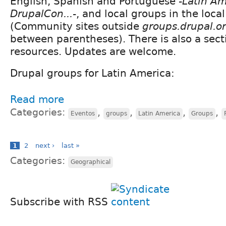
English, Spanish and Portuguese
-Latin Am
DrupalCon...-
, and local groups in the loca
(Community sites outside
groups.drupal.o
between parentheses). There is also a sect
resources. Updates are welcome.
Drupal groups for Latin America:
Read more
Categories:
,
,
,
,
Eventos
groups
Latin America
Groups
1
2
next ›
last »
Categories:
Geographical
Subscribe with RSS