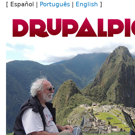
[ Español |
Português
|
English
]