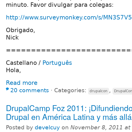
minuto. Favor divulgar para colegas:
http://www.surveymonkey.com/s/MN3S7V5
Obrigado,
Nick
=========================
Castellano /
Português
Hola,
Read more
20 comments
⋅
Categories:
,
drupalcon
DrupalCo
DrupalCamp Foz 2011: ¡Difundiend
Drupal en América Latina y más allá
Posted by
develcuy
on
November 8, 2011 at