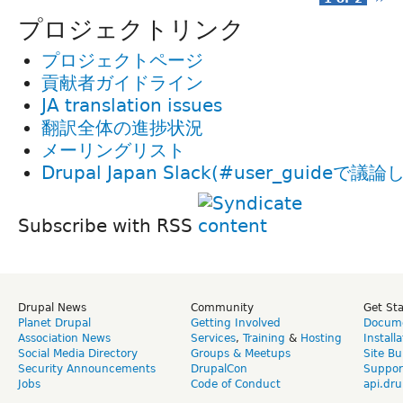
プロジェクトリンク
プロジェクトページ
貢献者ガイドライン
JA translation issues
翻訳全体の進捗状況
メーリングリスト
Drupal Japan Slack(#user_guideで議
Subscribe with RSS
Drupal News
Community
Get St
Planet Drupal
Getting Involved
Docume
Association News
Services
,
Training
&
Hosting
Install
Social Media Directory
Groups & Meetups
Site Bu
Security Announcements
DrupalCon
Suppor
Jobs
Code of Conduct
api.dru