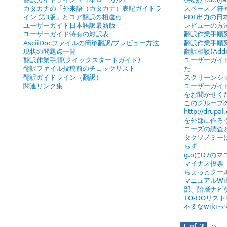
カタカナの「外来語（カタカナ）表記ガイドラ
スペース／符
イン 第3版」とコア翻訳の相違点
PDF出力の
ユーザーガイド日本語訳最新版
レビューの方
ユーザーガイド特有の対訳表
翻訳作業手順変
AsciiDocファイルの簡単翻訳/プレビュー方法
翻訳作業手順
現状の問題点一覧
翻訳相談(Additi
翻訳作業手順(クイックスタートガイド)
ユーザーガイ
翻訳ファイル投稿前のチェックリスト
た
翻訳ガイドライン（翻訳）
スクリーンシ
関連リンク集
ユーザーガイ
をお聞かせく
このグループ
http://drup
を外部に作ろ
ニーズの調査
タクソノミー
らず
g.oにD7の
マイナス投票
ちょっとクー
マニュアルWi
部、階層ナビ
TO-DOリスト
不要なwiki
1 of 2
››